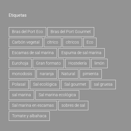
Etiquetas
Bras del Port Eco
Bras del Port Gourmet
Carbón vegetal
cítrico
cítricos
Eco
Escamas de sal marina
Espuma de sal marina
Eurohoja
Gran formato
Hostelería
limón
monodosis
naranja
Natural
pimienta
Polasal
Sal ecológica
Sal gourmet
sal gruesa
sal marina
Sal marina ecológica
Sal marina en escamas
sobres de sal
Tomate y albahaca