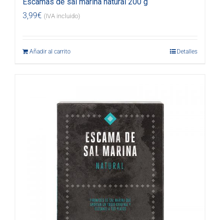
Escamas de sal marina natural 200 g
3,99
€
(IVA incluido)
Añadir al carrito
Detalles