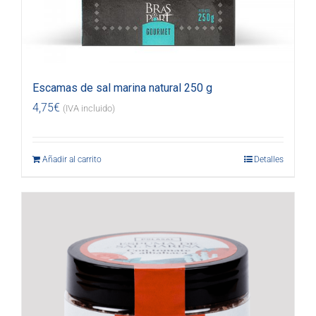
Escamas de sal marina natural 250 g
4,75
€
(IVA incluido)
Añadir al carrito
Detalles