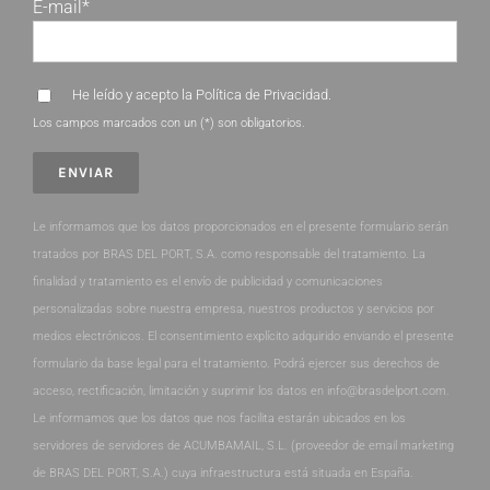
E-mail*
He leído y acepto la
Política de Privacidad
.
Los campos marcados con un (*) son obligatorios.
Le informamos que los datos proporcionados en el presente formulario serán
tratados por BRAS DEL PORT, S.A. como responsable del tratamiento. La
finalidad y tratamiento es el envío de publicidad y comunicaciones
personalizadas sobre nuestra empresa, nuestros productos y servicios por
medios electrónicos. El consentimiento explícito adquirido enviando el presente
formulario da base legal para el tratamiento. Podrá ejercer sus derechos de
acceso, rectificación, limitación y suprimir los datos en info@brasdelport.com.
Le informamos que los datos que nos facilita estarán ubicados en los
servidores de servidores de ACUMBAMAIL, S.L. (proveedor de email marketing
de BRAS DEL PORT, S.A.) cuya infraestructura está situada en España.