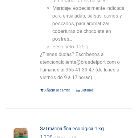
terminado, antes de servir.
Maridaje: especialmente indicada
para ensaladas, salsas, carnes y
pescados, para aromatizar
coberturas de chocolate en
postres...
Peso neto: 125 g.
¿Tienes dudas? Escríbenos a
atencionalcliente@brasdelport.com o
llámanos al 965 41 33 47 (de lunes a
viernes de 9 a 17 horas).
Añadir al carrito
Detalles
Sal marina fina ecológica 1 kg
1,20
€
(IVA incluido)