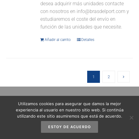
desea adquirir más unidades contacte
con nosotros en info@brasdelport.com y
estudiaremos el coste del envío en
función de las unidades que necesite.
Añadir al carrito
Detalles
1
2
Utilizamos cookies para asegurar que damos la mejor
experiencia al usuario en nuestro sitio web. Si continúa
utilizando este sitio asumiremos que está de acuerdo.
ESTOY DE ACUERDO