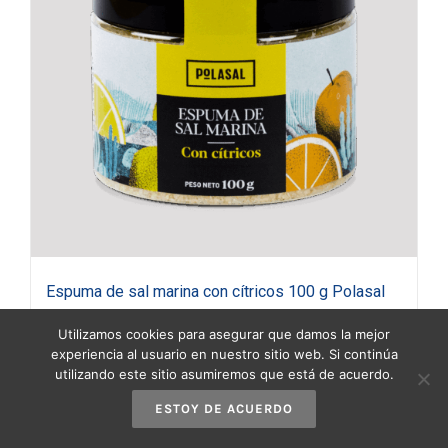
Espuma de sal marina con cítricos 100 g Polasal
(copia)
Utilizamos cookies para asegurar que damos la mejor
3,90
€
(IVA incluido)
experiencia al usuario en nuestro sitio web. Si continúa
utilizando este sitio asumiremos que está de acuerdo.
ESTOY DE ACUERDO
Añadir al carrito
Detalles