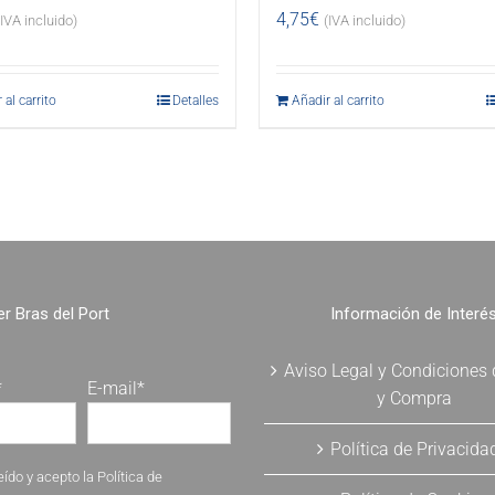
4,75
€
(IVA incluido)
(IVA incluido)
 al carrito
Detalles
Añadir al carrito
r Bras del Port
Información de Interé
Aviso Legal y Condiciones
*
E-mail*
y Compra
Política de Privacida
eído y acepto la
Política de