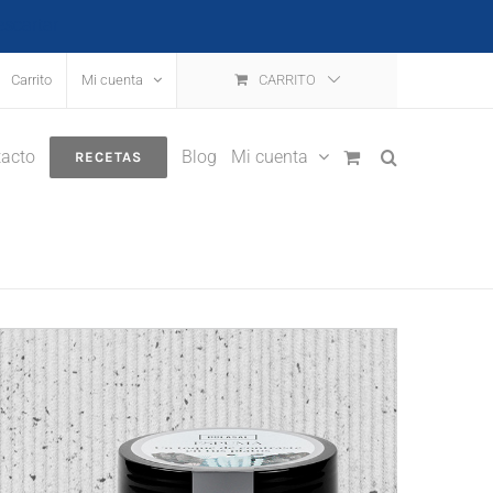
escartar
Carrito
Mi cuenta
CARRITO
acto
Blog
Mi cuenta
RECETAS