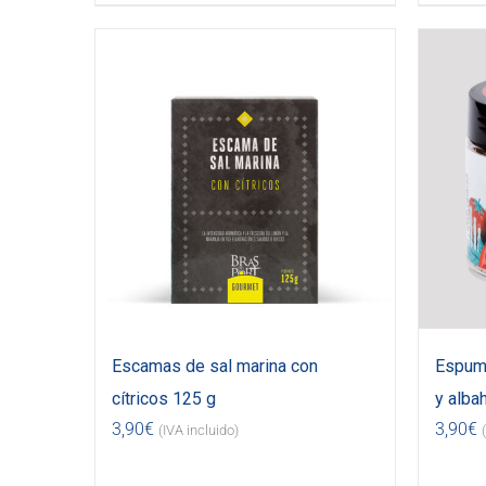
Escamas de sal marina con
Espuma
cítricos 125 g
y alba
3,90
€
3,90
€
(IVA incluido)