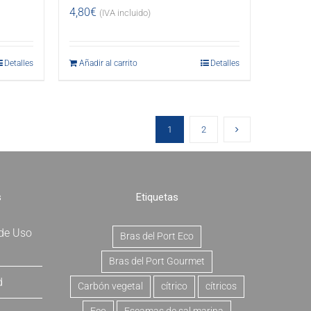
4,80
€
(IVA incluido)
Detalles
Añadir al carrito
Detalles
1
2
s
Etiquetas
 de Uso
Bras del Port Eco
Bras del Port Gourmet
d
Carbón vegetal
cítrico
cítricos