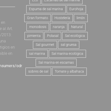
Eco
Escamas de sal marina
Espuma de sal marina
Eurohoja
Gran formato
Hostelería
limón
a en
monodosis
naranja
Natural
al Art.
4/2013:
pimienta
Polasal
Sal ecológica
 una
Sal gourmet
sal gruesa
tigios en
nible en
sal marina
Sal marina ecológica
Sal marina en escamas
onsumers/odr
.
sobres de sal
Tomate y albahaca