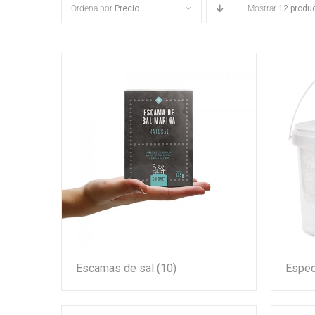
Ordena por
Precio
Mostrar
12 produ
Escamas de sal
(10)
Espec