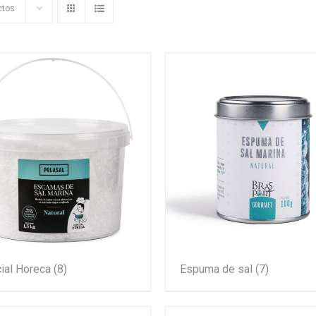
ctos
ial Horeca
(8)
Espuma de sal
(7)