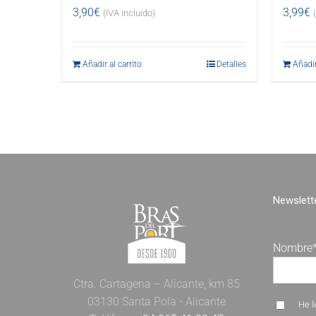
3,90
€
3,99
€
(IVA incluido)
Añadir al carrito
Detalles
Añadir
Newslette
Nombre
Ctra. Cartagena – Alicante, km 85
03130 Santa Pola - Alicante
He l