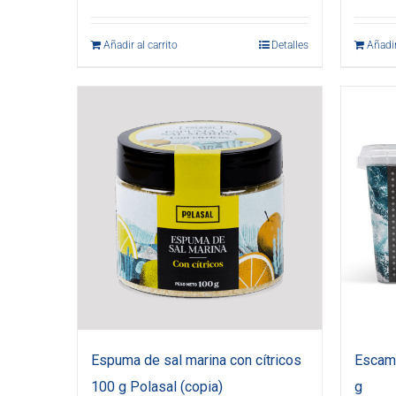
Añadir al carrito
Detalles
Añadir
Espuma de sal marina con cítricos
Escama
100 g Polasal (copia)
g