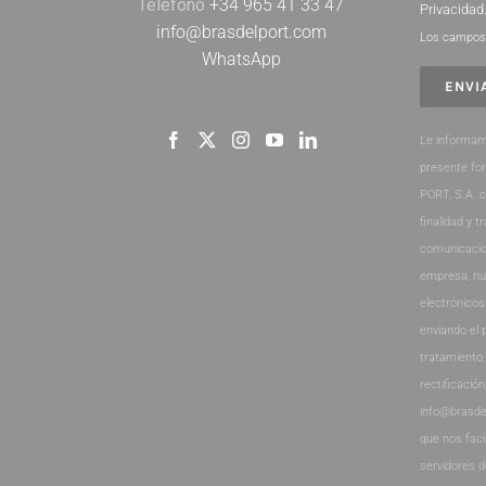
Teléfono
+34 965 41 33 47
Privacidad
info@brasdelport.com
Los campos 
WhatsApp
Le informam
presente fo
PORT, S.A. 
finalidad y t
comunicacio
empresa, nu
electrónicos
enviando el 
tratamiento
rectificación
info@brasde
que nos faci
servidores 