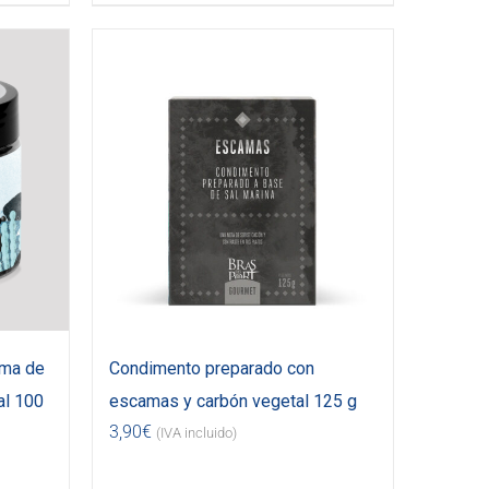
uma de
Condimento preparado con
al 100
escamas y carbón vegetal 125 g
3,90
€
(IVA incluido)