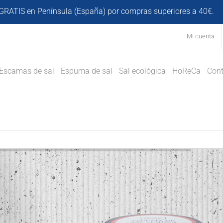
GRATIS en Península (España) por compras superiores a 40€.
D
Mi cuenta
Escamas de sal
Espuma de sal
Sal ecológica
HoReCa
Cont