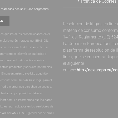
Política de Cookies
.
marcados con un (*) son obligatorios.
Resolución de litigios en líne
materia de consumo conforme 
os que los datos proporcionados en el
14.1 del Reglamento (UE) 52
rmulario serán tratados por BRAS DEL
La Comisión Europea facilita
como responsable del tratamiento. La
plataforma de resolución de li
ratamiento es el envío de publicidad y
línea, que se encuentra dispo
nes personalizadas sobre nuestra
el siguiente
estros productos y servicios por medios
enlace:
http://ec.europa.eu/c
. El consentimiento explícito adquirido
presente formulario da base legal para el
. Podrá ejercer sus derechos de acceso,
, limitación y suprimir los datos en
lport.com. Le informamos que los datos
lita estarán ubicados en los servidores de
de ACUMBAMAIL, S.L. (proveedor de email