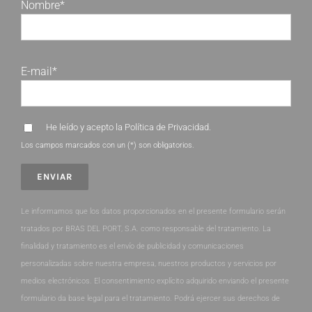
Nombre*
E-mail*
He leído y acepto la
Política de Privacidad
.
Los campos marcados con un (*) son obligatorios.
Le informamos que los datos proporcionados en el presente formulario serán
tratados por BRAS DEL PORT, S.A. como responsable del tratamiento. La
finalidad y tratamiento es el envío de publicidad y comunicaciones
personalizadas sobre nuestra empresa, nuestros productos y servicios por
medios electrónicos. El consentimiento explícito adquirido enviando el presente
formulario da base legal para el tratamiento. Podrá ejercer sus derechos de