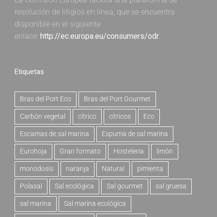
resolución de litigios en línea, que se encuentra
disponible en el siguiente
enlace:
http://ec.europa.eu/consumers/odr
.
Etiquetas
Bras del Port Eco
Bras del Port Gourmet
Carbón vegetal
cítrico
cítricos
Eco
Escamas de sal marina
Espuma de sal marina
Eurohoja
Gran formato
Hostelería
limón
monodosis
naranja
Natural
pimienta
Polasal
Sal ecológica
Sal gourmet
sal gruesa
sal marina
Sal marina ecológica