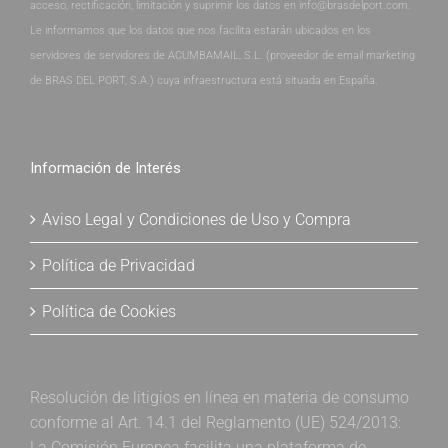
acceso, rectificación, limitación y suprimir los datos en info@brasdelport.com.
Le informamos que los datos que nos facilita estarán ubicados en los
servidores de servidores de ACUMBAMAIL, S.L. (proveedor de email marketing
de BRAS DEL PORT, S.A.) cuya infraestructura está situada en España.
Información de Interés
Aviso Legal y Condiciones de Uso y Compra
Política de Privacidad
Política de Cookies
Resolución de litigios en línea en materia de consumo
conforme al Art. 14.1 del Reglamento (UE) 524/2013:
La Comisión Europea facilita una plataforma de