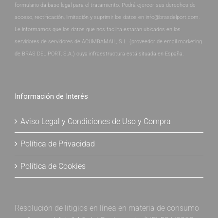
formulario da base legal para el tratamiento. Podrá ejercer sus derechos de
acceso, rectificación, limitación y suprimir los datos en info@brasdelport.com.
Le informamos que los datos que nos facilita estarán ubicados en los
servidores de servidores de ACUMBAMAIL, S.L. (proveedor de email marketing
de BRAS DEL PORT, S.A.) cuya infraestructura está situada en España.
Información de Interés
Aviso Legal y Condiciones de Uso y Compra
Política de Privacidad
Política de Cookies
Resolución de litigios en línea en materia de consumo