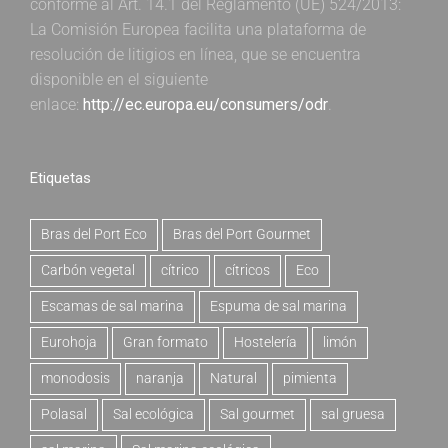
conforme al Art. 14.1 del Reglamento (UE) 524/2013:
La Comisión Europea facilita una plataforma de
resolución de litigios en línea, que se encuentra
disponible en el siguiente
enlace:
http://ec.europa.eu/consumers/odr
.
Etiquetas
Bras del Port Eco
Bras del Port Gourmet
Carbón vegetal
cítrico
cítricos
Eco
Escamas de sal marina
Espuma de sal marina
Eurohoja
Gran formato
Hostelería
limón
monodosis
naranja
Natural
pimienta
Polasal
Sal ecológica
Sal gourmet
sal gruesa