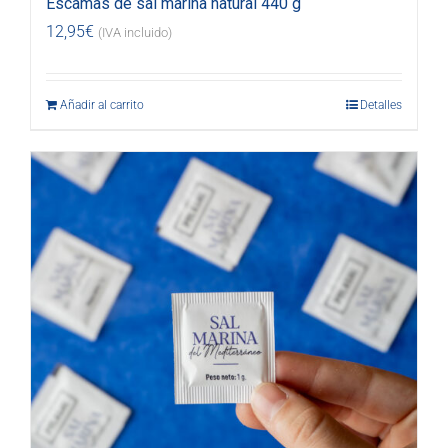
Escamas de sal marina natural 440 g
12,95
€
(IVA incluido)
Añadir al carrito
Detalles