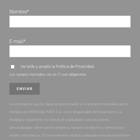
Nombre*
E-mail*
He leído y acepto la
Política de Privacidad
.
Los campos marcados con un (*) son obligatorios.
Le informamos que los datos proporcionados en el presente formulario serán
tratados por BRAS DEL PORT, S.A. como responsable del tratamiento. La
finalidad y tratamiento es el envío de publicidad y comunicaciones
personalizadas sobre nuestra empresa, nuestros productos y servicios por
medios electrónicos. El consentimiento explícito adquirido enviando el presente