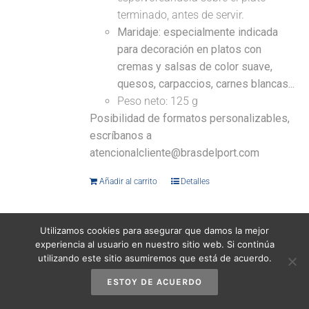
terminado, antes de servir.
Maridaje: especialmente indicada
para decoración en platos con
cremas y salsas de color suave,
quesos, carpaccios, carnes blancas...
Peso neto: 125 g
Posibilidad de formatos personalizables,
escríbanos a
atencionalcliente@brasdelport.com
Añadir al carrito
Detalles
Utilizamos cookies para asegurar que damos la mejor
experiencia al usuario en nuestro sitio web. Si continúa
utilizando este sitio asumiremos que está de acuerdo.
Escamas de sal marina natural 440 g
ESTOY DE ACUERDO
12,95
€
(IVA incluido)