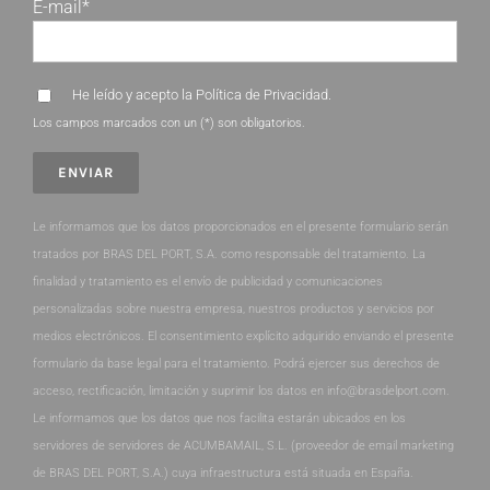
E-mail*
He leído y acepto la
Política de Privacidad
.
Los campos marcados con un (*) son obligatorios.
Le informamos que los datos proporcionados en el presente formulario serán
tratados por BRAS DEL PORT, S.A. como responsable del tratamiento. La
finalidad y tratamiento es el envío de publicidad y comunicaciones
personalizadas sobre nuestra empresa, nuestros productos y servicios por
medios electrónicos. El consentimiento explícito adquirido enviando el presente
formulario da base legal para el tratamiento. Podrá ejercer sus derechos de
acceso, rectificación, limitación y suprimir los datos en info@brasdelport.com.
Le informamos que los datos que nos facilita estarán ubicados en los
servidores de servidores de ACUMBAMAIL, S.L. (proveedor de email marketing
de BRAS DEL PORT, S.A.) cuya infraestructura está situada en España.