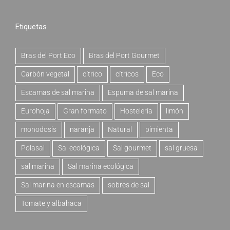
Etiquetas
Bras del Port Eco
Bras del Port Gourmet
Carbón vegetal
cítrico
cítricos
Eco
Escamas de sal marina
Espuma de sal marina
Eurohoja
Gran formato
Hostelería
limón
monodosis
naranja
Natural
pimienta
Polasal
Sal ecológica
Sal gourmet
sal gruesa
sal marina
Sal marina ecológica
Sal marina en escamas
sobres de sal
Tomate y albahaca