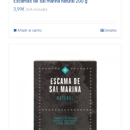
Escamas de sal marina natural 200 g
3,99
€
(IVA incluido)
Añadir al carrito
Detalles