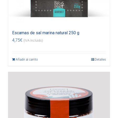
Escamas de sal marina natural 250 g
4,75
€
(IVA incluido)
Añadir al carrito
Detalles