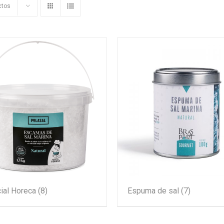
ctos
ial Horeca
(8)
Espuma de sal
(7)