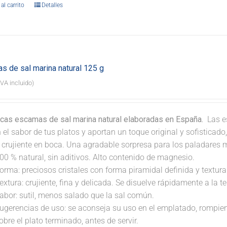
al carrito
Detalles
s de sal marina natural 125 g
IVA incluido)
icas escamas de sal marina natural elaboradas en España.
Las e
 el sabor de tus platos y aportan un toque original y sofisticad
a crujiente en boca. Una agradable sorpresa para los paladares 
00 % natural, sin aditivos. Alto contenido de magnesio.
orma: preciosos cristales con forma piramidal definida y textura 
extura: crujiente, fina y delicada. Se disuelve rápidamente a la 
abor: sutil, menos salado que la sal común.
ugerencias de uso: se aconseja su uso en el emplatado, rompi
obre el plato terminado, antes de servir.