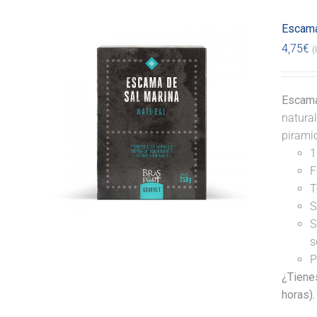
Escama
4,75
€
(
Escama
natural
pirami
1
F
T
S
S
s
P
¿Tiene
horas).