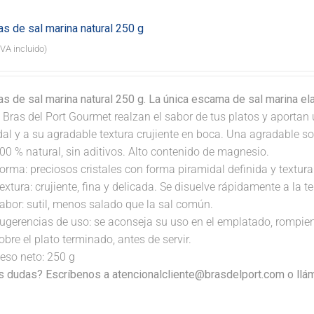
s de sal marina natural 250 g
IVA incluido)
s de sal marina natural 250 g. La única escama de sal marina e
 Bras del Port Gourmet realzan el sabor de tus platos y aportan 
dal y a su agradable textura crujiente en boca. Una agradable s
00 % natural, sin aditivos. Alto contenido de magnesio.
orma: preciosos cristales con forma piramidal definida y textura 
extura: crujiente, fina y delicada. Se disuelve rápidamente a la 
abor: sutil, menos salado que la sal común.
ugerencias de uso: se aconseja su uso en el emplatado, rompi
obre el plato terminado, antes de servir.
eso neto: 250 g
s dudas? Escríbenos a atencionalcliente@brasdelport.com o llám