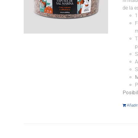
limitad
de la e
1
F
m
T
p
S
A
S
M
P
Posibi
Añadir 