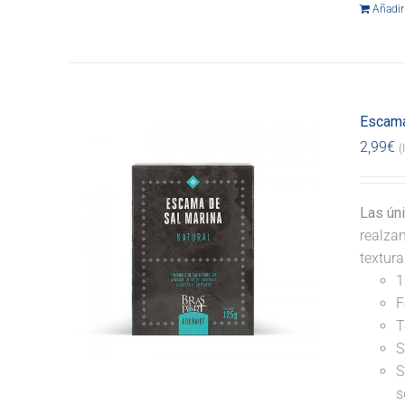
Añadir 
Escama
2,99
€
(
Las ún
realzan
textur
1
F
T
S
S
s