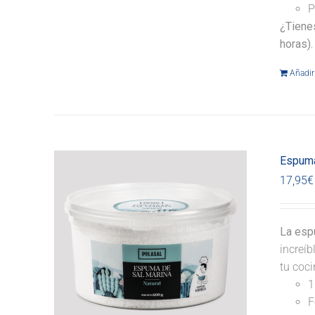
P
¿Tiene
horas).
Añadir 
Espuma
17,95
€
La espu
increíb
tu coci
1
F