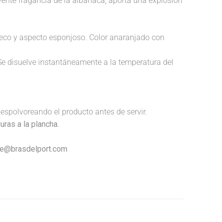
lvente fragancia de la albahaca, aporta una explosión
 hueco y aspecto esponjoso. Color anaranjado con
Se disuelve instantáneamente a la temperatura del
espolvoreando el producto antes de servir.
uras a la plancha.
nte@brasdelport.com