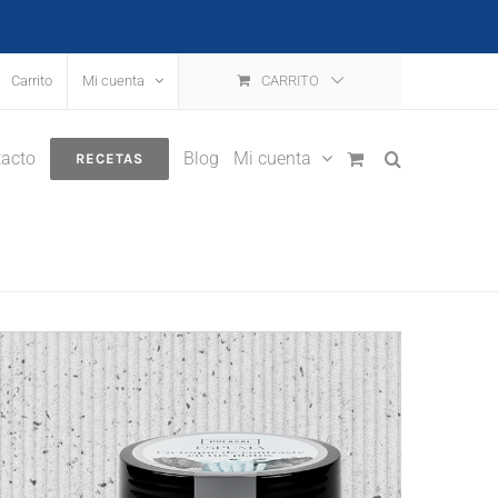
escartar
Carrito
Mi cuenta
CARRITO
acto
Blog
Mi cuenta
RECETAS