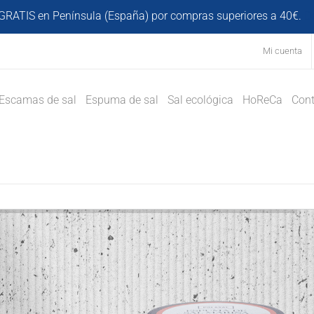
GRATIS en Península (España) por compras superiores a 40€.
D
Mi cuenta
Escamas de sal
Espuma de sal
Sal ecológica
HoReCa
Cont