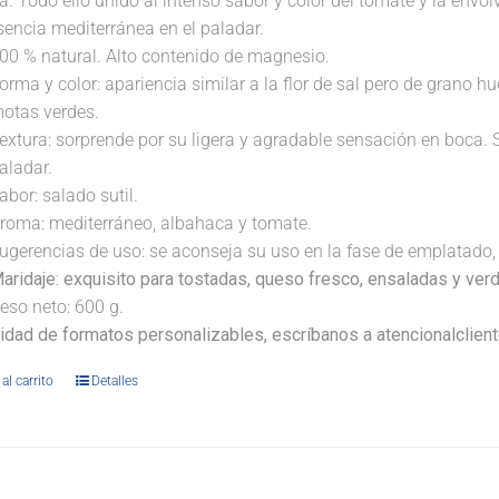
a. Todo ello unido al intenso sabor y color del tomate y la envo
sencia mediterránea en el paladar.
00 % natural. Alto contenido de magnesio.
orma y color: apariencia similar a la flor de sal pero de grano
otas verdes.
extura: sorprende por su ligera y agradable sensación en boca. 
aladar.
abor: salado sutil.
roma: mediterráneo, albahaca y tomate.
ugerencias de uso: se aconseja su uso en la fase de emplatado, 
aridaje:
exquisito para tostadas, queso fresco, ensaladas y verd
eso neto: 600 g.
lidad de formatos personalizables, escríbanos a atencionalclie
al carrito
Detalles