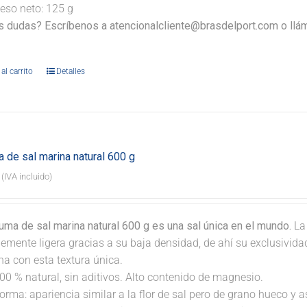
eso neto: 125 g
s dudas? Escríbenos a atencionalcliente@brasdelport.com o llám
al carrito
Detalles
 de sal marina natural 600 g
(IVA incluido)
ma de sal marina natural 600 g es una sal única en el mundo.
La
lemente ligera gracias a su baja densidad, de ahí su exclusivid
na con esta textura única.
00 % natural, sin aditivos. Alto contenido de magnesio.
orma: apariencia similar a la flor de sal pero de grano hueco y 