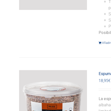
T
p
S
S
P
Posibi
Añadir 
Espuma
18,95
€
La esp
albahac