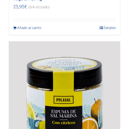
25,95
€
(IVA incluido)
Añadir al carrito
Detalles