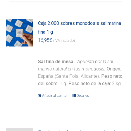
Caja 2.000 sobres monodosis sal marina
fina 1 g
16,95
€
(IVA incluido)
Sal fina de mesa.
Apuesta por la sal
marina natural en tus monodosis.
Origen:
España (Santa Pola, Alicante).
Peso neto
del sobre:
1 g.
Peso neto de la caja:
2 kg.
Añadir al carrito
Detalles