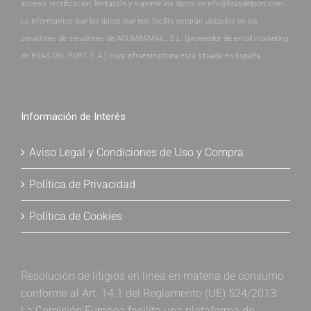
acceso, rectificación, limitación y suprimir los datos en info@brasdelport.com.
Le informamos que los datos que nos facilita estarán ubicados en los
servidores de servidores de ACUMBAMAIL, S.L. (proveedor de email marketing
de BRAS DEL PORT, S.A.) cuya infraestructura está situada en España.
Información de Interés
Aviso Legal y Condiciones de Uso y Compra
Política de Privacidad
Política de Cookies
Resolución de litigios en línea en materia de consumo
conforme al Art. 14.1 del Reglamento (UE) 524/2013:
La Comisión Europea facilita una plataforma de