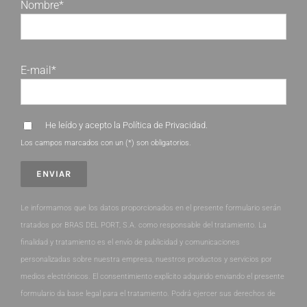
Nombre*
E-mail*
He leído y acepto la
Política de Privacidad
.
Los campos marcados con un (*) son obligatorios.
Le informamos que los datos proporcionados en el presente formulario serán
tratados por BRAS DEL PORT, S.A. como responsable del tratamiento. La
finalidad y tratamiento es el envío de publicidad y comunicaciones
personalizadas sobre nuestra empresa, nuestros productos y servicios por
medios electrónicos. El consentimiento explícito adquirido enviando el presente
formulario da base legal para el tratamiento. Podrá ejercer sus derechos de