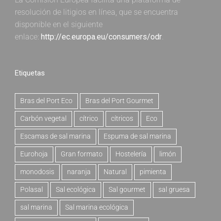
resolución de litigios en línea, que se encuentra
disponible en el siguiente
enlace:
http://ec.europa.eu/consumers/odr
.
Etiquetas
Bras del Port Eco
Bras del Port Gourmet
Carbón vegetal
cítrico
cítricos
Eco
Escamas de sal marina
Espuma de sal marina
Eurohoja
Gran formato
Hostelería
limón
monodosis
naranja
Natural
pimienta
Polasal
Sal ecológica
Sal gourmet
sal gruesa
sal marina
Sal marina ecológica