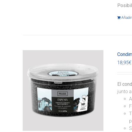
Posibi
Añadir 
Condim
18,95
€
El con
junto a
A
F
T
p
S