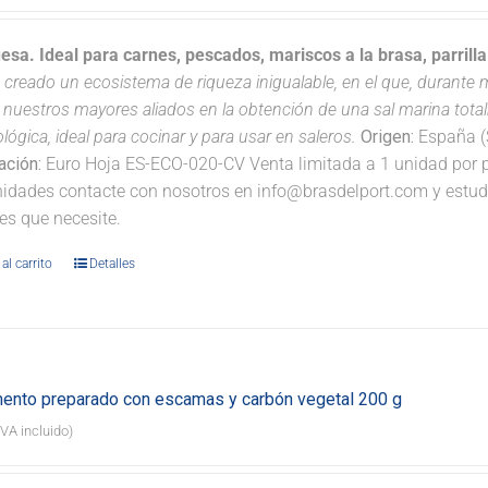
uesa. Ideal para carnes, pescados, mariscos a la brasa, parrill
 creado un ecosistema de riqueza inigualable, en el que, durante má
 nuestros mayores aliados en la obtención de una sal marina tota
ológica, ideal para cocinar y para usar en saleros.
Origen:
España (S
cación:
Euro Hoja ES-ECO-020-CV Venta limitada a 1 unidad por pe
idades contacte con nosotros en info@brasdelport.com y estudia
es que necesite.
al carrito
Detalles
ento preparado con escamas y carbón vegetal 200 g
IVA incluido)