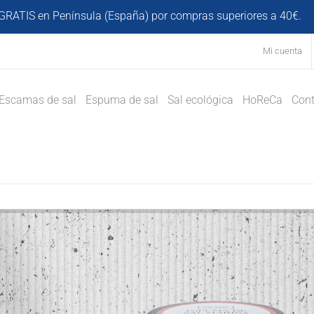
GRATIS en Península (España) por compras superiores a 40€.
D
Mi cuenta
Escamas de sal
Espuma de sal
Sal ecológica
HoReCa
Cont