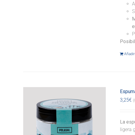
A
S
M
e
P
Posibi
Añadir 
Espuma
3,25
€
(
La espu
ligera 