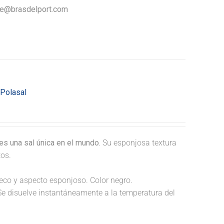
nte@brasdelport.com
 Polasal
s una sal única en el mundo.
Su esponjosa textura
tos.
hueco y aspecto esponjoso. Color negro.
Se disuelve instantáneamente a la temperatura del