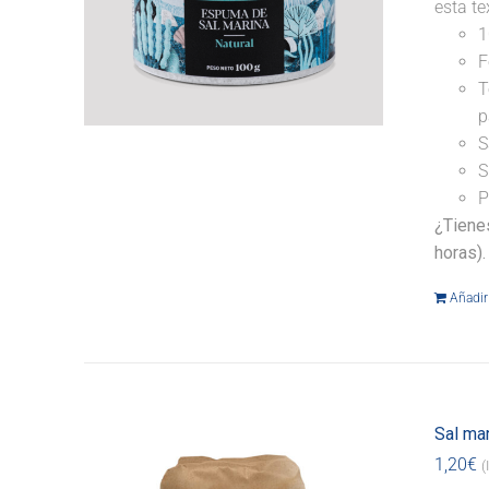
esta te
1
F
T
p
S
S
P
¿Tiene
horas).
Añadir 
Sal ma
1,20
€
(