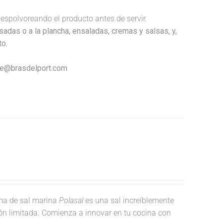
espolvoreando el producto antes de servir.
adas o a la plancha, ensaladas, cremas y salsas, y,
to.
nte@brasdelport.com
a de sal marina
Polasal
es una sal increíblemente
ión limitada. Comienza a innovar en tu cocina con