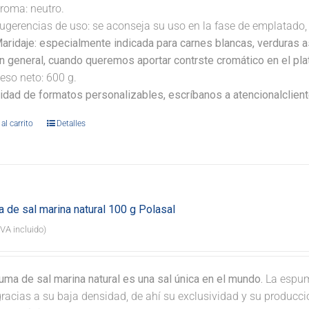
roma: neutro.
ugerencias de uso: se aconseja su uso en la fase de emplatado, 
aridaje:
especialmente indicada para carnes blancas, verduras as
n general, cuando queremos aportar contrste cromático en el pla
eso neto: 600 g.
lidad de formatos personalizables, escríbanos a atencionalclie
al carrito
Detalles
 de sal marina natural 100 g Polasal
IVA incluido)
ma de sal marina natural es una sal única en el mundo.
La espum
gracias a su baja densidad, de ahí su exclusividad y su producc