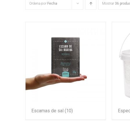
Ordena por
Fecha
Mostrar
36 produ
Escamas de sal
(10)
Espec