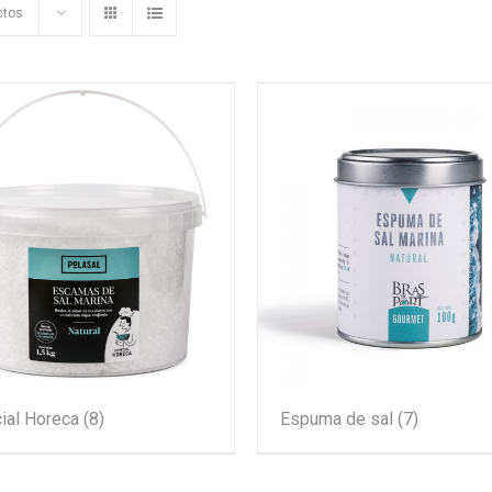
ctos
ial Horeca
(8)
Espuma de sal
(7)