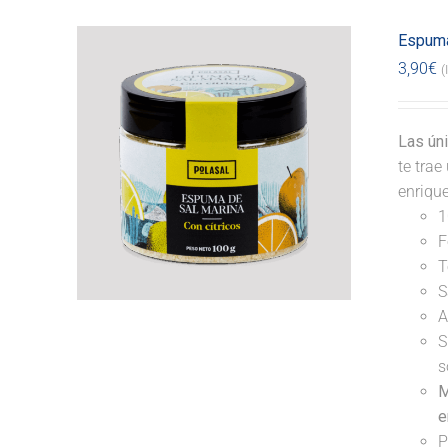
Espuma
3,90
€
(
Las ún
te tra
enriqu
1
F
T
S
A
S
s
M
e
P