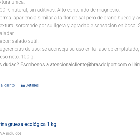
xtura única.
00 % natural, sin aditivos. Alto contenido de magnesio.
orma: apariencia similar a la flor de sal pero de grano hueco y 
extura: sorprende por su ligera y agradable sensación en boca. 
aladar.
abor: salado sutil.
ugerencias de uso: se aconseja su uso en la fase de emplatado, 
eso neto: 100 g.
s dudas? Escríbenos a atencionalcliente@brasdelport.com o llám
al carrito
Detalles
rina gruesa ecológica 1 kg
IVA incluido)