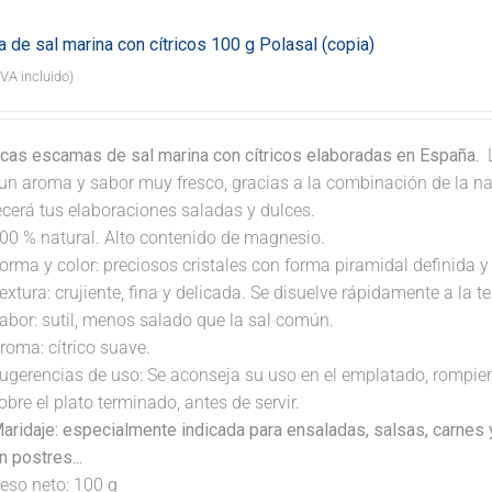
 de sal marina con cítricos 100 g Polasal (copia)
IVA incluido)
icas escamas de sal marina con cítricos elaboradas en España.
L
e un aroma y sabor muy fresco, gracias a la combinación de la n
ecerá tus elaboraciones saladas y dulces.
00 % natural. Alto contenido de magnesio.
orma y color: preciosos cristales con forma piramidal definida y 
extura: crujiente, fina y delicada. Se disuelve rápidamente a la 
abor: sutil, menos salado que la sal común.
roma: cítrico suave.
ugerencias de uso: Se aconseja su uso en el emplatado, rompi
obre el plato terminado, antes de servir.
aridaje: especialmente indicada para ensaladas, salsas, carnes
n postres...
eso neto: 100 g