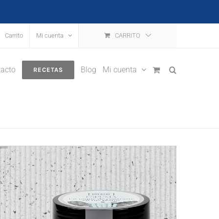
escartar
Carrito
Mi cuenta
CARRITO
acto
Blog
Mi cuenta
RECETAS