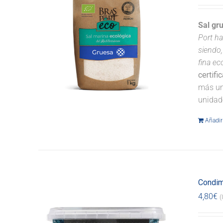
Sal gr
Port ha
siendo,
fina ec
certifi
más un
unidad
Añadir 
Condim
4,80
€
(