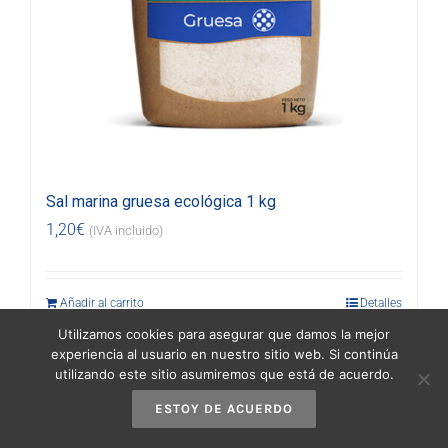
Sal marina gruesa ecológica 1 kg
1,20
€
(IVA incluido)
Añadir al carrito
Detalles
Utilizamos cookies para asegurar que damos la mejor
experiencia al usuario en nuestro sitio web. Si continúa
utilizando este sitio asumiremos que está de acuerdo.
ESTOY DE ACUERDO