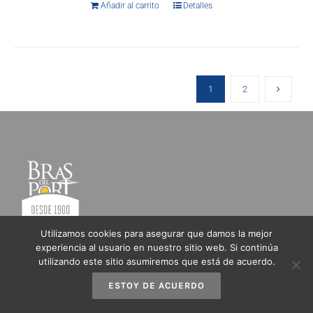
Añadir al carrito
Detalles
1
2
Utilizamos cookies para asegurar que damos la mejor
Ctra. Cartagena – Alicante, km 85
experiencia al usuario en nuestro sitio web. Si continúa
03130 Santa Pola - Alicante
utilizando este sitio asumiremos que está de acuerdo.
Teléfono
+34 965 41 33 47
ESTOY DE ACUERDO
info@brasdelport.com
WhatsApp