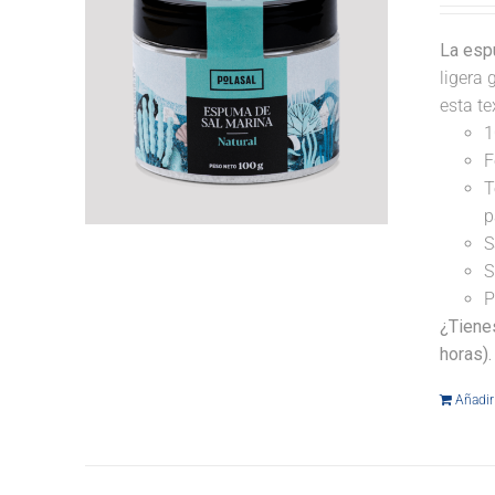
La espu
ligera 
esta te
1
F
T
p
S
S
P
¿Tiene
horas).
Añadir 