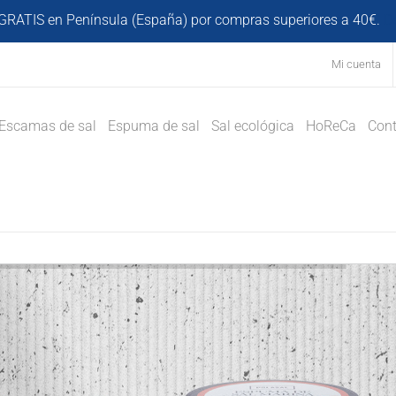
GRATIS en Península (España) por compras superiores a 40€.
D
Mi cuenta
Escamas de sal
Espuma de sal
Sal ecológica
HoReCa
Cont