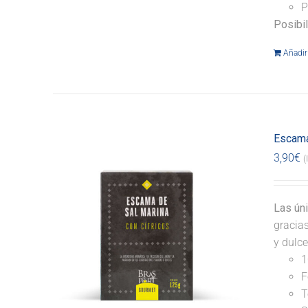
P
Posibi
Añadir 
Escama
3,90
€
(
Las ún
gracia
y dulce
1
F
T