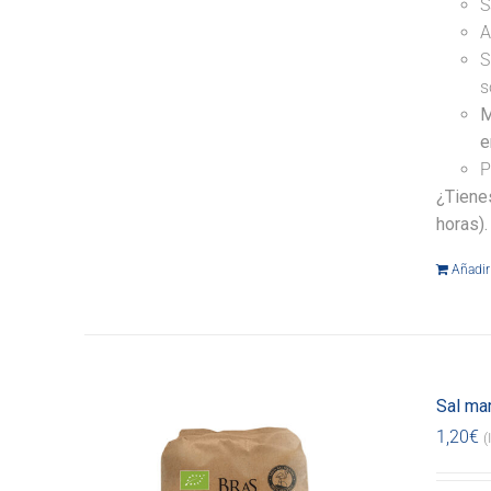
S
A
S
s
M
e
P
¿Tiene
horas).
Añadir 
Sal mar
1,20
€
(