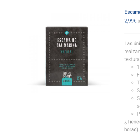
Escama
2,99
€
(
Las ún
realzan
textur
1
F
T
S
S
s
P
¿Tiene
horas).