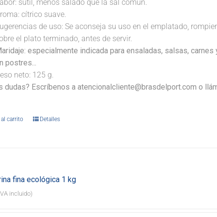
abor: sutil, menos salado que la sal común.
roma: cítrico suave.
ugerencias de uso: Se aconseja su uso en el emplatado, rompi
obre el plato terminado, antes de servir.
aridaje: especialmente indicada para ensaladas, salsas, carnes
n postres...
eso neto: 125 g.
s dudas? Escríbenos a atencionalcliente@brasdelport.com o llám
al carrito
Detalles
ina fina ecológica 1 kg
IVA incluido)