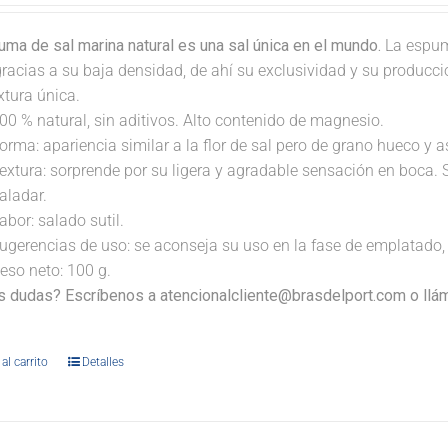
ma de sal marina natural es una sal única en el mundo.
La espum
gracias a su baja densidad, de ahí su exclusividad y su producc
xtura única.
00 % natural, sin aditivos. Alto contenido de magnesio.
orma: apariencia similar a la flor de sal pero de grano hueco y 
extura: sorprende por su ligera y agradable sensación en boca. 
aladar.
abor: salado sutil.
ugerencias de uso: se aconseja su uso en la fase de emplatado, 
eso neto: 100 g.
s dudas? Escríbenos a atencionalcliente@brasdelport.com o llám
al carrito
Detalles