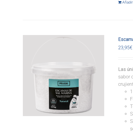
Añadir 
Escama
23,95
€
Las ún
sabor d
crujie
1
F
T
S
S
s