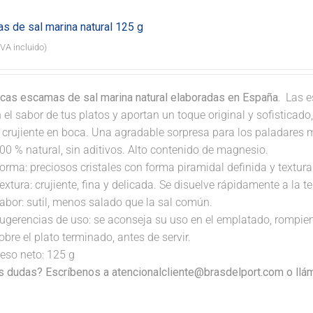
s de sal marina natural 125 g
IVA incluido)
icas escamas de sal marina natural elaboradas en España.
Las e
 el sabor de tus platos y aportan un toque original y sofisticad
a crujiente en boca. Una agradable sorpresa para los paladares 
00 % natural, sin aditivos. Alto contenido de magnesio.
orma: preciosos cristales con forma piramidal definida y textura 
extura: crujiente, fina y delicada. Se disuelve rápidamente a la 
abor: sutil, menos salado que la sal común.
ugerencias de uso: se aconseja su uso en el emplatado, rompi
obre el plato terminado, antes de servir.
eso neto: 125 g
s dudas? Escríbenos a atencionalcliente@brasdelport.com o llám