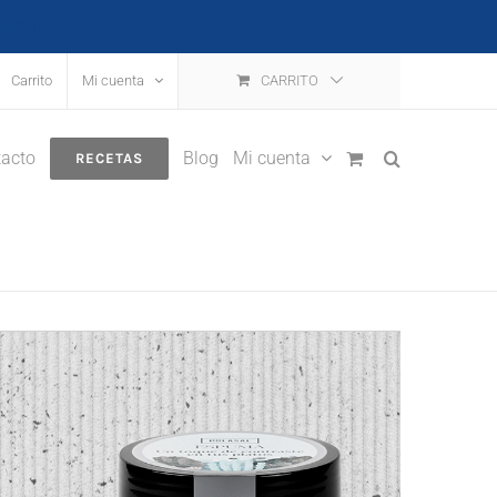
escartar
Carrito
Mi cuenta
CARRITO
acto
Blog
Mi cuenta
RECETAS