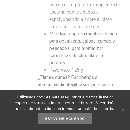
uso en el emplatado, rompiendo la
escama con los dedos y
espolvoreándola sobre el plato
terminado, antes de servir.
Maridaje: especialmente indicada
para ensaladas, salsas, carnes y
pescados, para aromatizar
coberturas de chocolate en
postres...
Peso neto: 125 g.
¿Tienes dudas? Escríbenos a
atencionalcliente@brasdelport.com o
llámanos al 965 41 33 47 (de lunes a
Utilizamos cookies para asegurar que damos la mejor
viernes de 9 a 17 horas).
experiencia al usuario en nuestro sitio web. Si continúa
utilizando este sitio asumiremos que está de acuerdo.
Añadir al carrito
Detalles
ESTOY DE ACUERDO