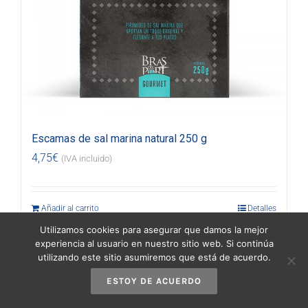
Escamas de sal marina natural 250 g
4,75
€
(IVA incluido)
Añadir al carrito
Detalles
Utilizamos cookies para asegurar que damos la mejor
experiencia al usuario en nuestro sitio web. Si continúa
utilizando este sitio asumiremos que está de acuerdo.
ESTOY DE ACUERDO