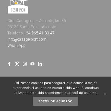
Ctra. Cartagena – Alicante, km 85
03130 Santa Pola - Alicante
Teléfono
+34 965 41 33 47
info@brasdelport.com
WhatsApp
Utilizamos cookies para asegurar que damos la mejor
Newsletter Bras del Port
experiencia al usuario en nuestro sitio web. Si continúa
utilizando este sitio asumiremos que está de acuerdo.
Nombre*
ESTOY DE ACUERDO