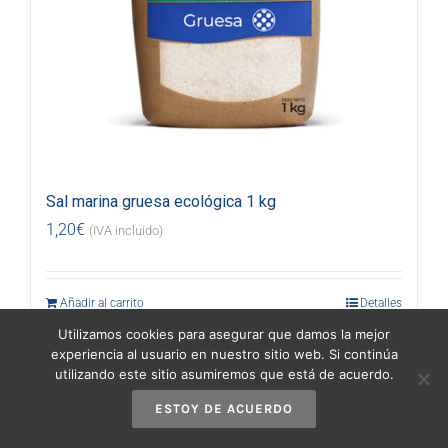
Sal marina gruesa ecológica 1 kg
1,20
€
(IVA incluido)
Añadir al carrito
Detalles
Utilizamos cookies para asegurar que damos la mejor
experiencia al usuario en nuestro sitio web. Si continúa
utilizando este sitio asumiremos que está de acuerdo.
ESTOY DE ACUERDO