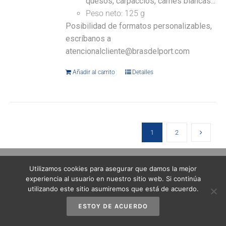
quesos, carpaccios, carnes blancas...
Peso neto: 125 g
Posibilidad de formatos personalizables,
escríbanos a
atencionalcliente@brasdelport.com
Añadir al carrito
Detalles
1
2
Utilizamos cookies para asegurar que damos la mejor
experiencia al usuario en nuestro sitio web. Si continúa
utilizando este sitio asumiremos que está de acuerdo.
ESTOY DE ACUERDO