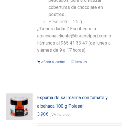
pescados, para aromatizar
coberturas de chocolate en
postres...
Peso neto: 125 g.
¿Tienes dudas? Escríbenos a
atencionalcliente@brasdelport.com o
llámanos al 965 41 33 47 (de lunes a
viernes de 9 a 17 horas).
Añadir al carrito
Detalles
Espuma de sal marina con tomate y
albahaca 100 g Polasal
3,90
€
(IVA incluido)