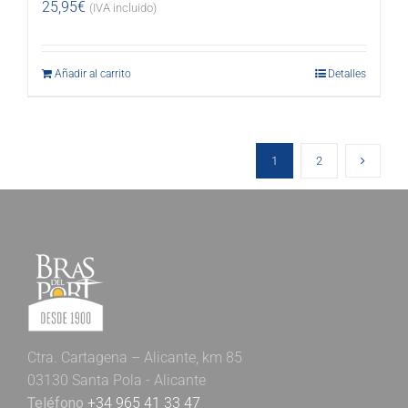
25,95
€
(IVA incluido)
Añadir al carrito
Detalles
1
2
Ctra. Cartagena – Alicante, km 85
03130 Santa Pola - Alicante
Teléfono
+34 965 41 33 47