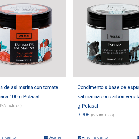
 de sal marina con tomate
Condimento a base de esp
haca 100 g Polasal
sal marina con carbón veget
g Polasal
(IVA incluido)
3,90
€
(IVA incluido)
 al carrito
Detalles
Añadir al carrito