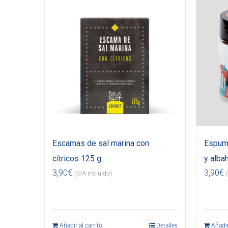
Escamas de sal marina con
Espuma
cítricos 125 g
y alba
3,90
€
3,90
€
(IVA incluido)
Añadir al carrito
Detalles
Añadir