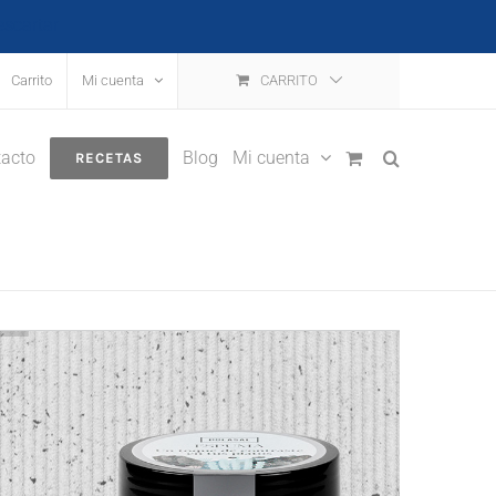
escartar
Carrito
Mi cuenta
CARRITO
acto
Blog
Mi cuenta
RECETAS