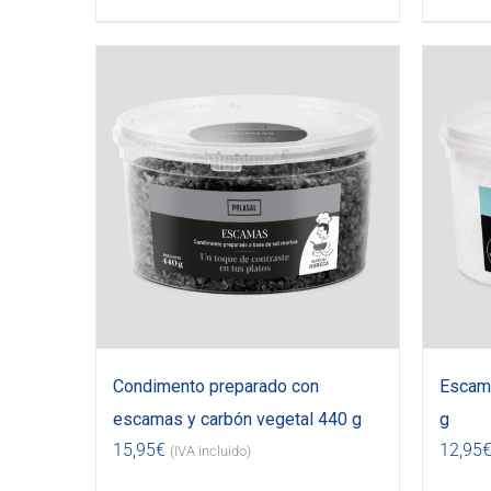
Condimento preparado con
Escama
escamas y carbón vegetal 440 g
g
15,95
€
12,95
(IVA incluido)