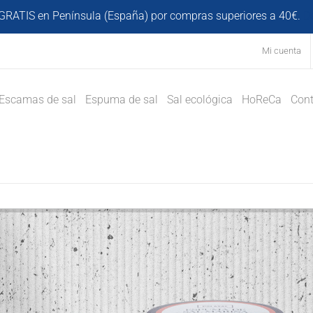
GRATIS en Península (España) por compras superiores a 40€.
D
Mi cuenta
Escamas de sal
Espuma de sal
Sal ecológica
HoReCa
Cont