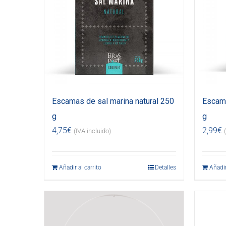
Escamas de sal marina natural 250
Escama
g
g
4,75
€
2,99
€
(IVA incluido)
Añadir al carrito
Detalles
Añadir