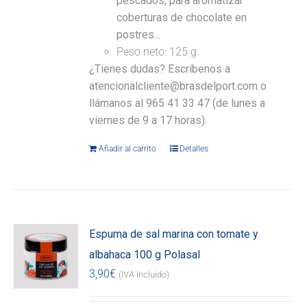
pescados, para aromatizar
coberturas de chocolate en
postres...
Peso neto: 125 g.
¿Tienes dudas? Escríbenos a
atencionalcliente@brasdelport.com o
llámanos al 965 41 33 47 (de lunes a
viernes de 9 a 17 horas).
Añadir al carrito
Detalles
Espuma de sal marina con tomate y
albahaca 100 g Polasal
3,90
€
(IVA incluido)