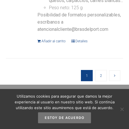
quesos, carpaccios, carnes blancas...
Peso neto: 125 g
Posibilidad de formatos personalizables,
escríbanos a
atencionalcliente@brasdelport.com
Añadir al carrito
Detalles
1
2
Utilizamos cookies para asegurar que damos la mejor
experiencia al usuario en nuestro sitio web. Si continúa
utilizando este sitio asumiremos que está de acuerdo.
ESTOY DE ACUERDO