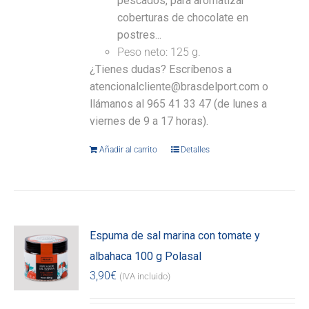
pescados, para aromatizar
coberturas de chocolate en
postres...
Peso neto: 125 g.
¿Tienes dudas? Escríbenos a
atencionalcliente@brasdelport.com o
llámanos al 965 41 33 47 (de lunes a
viernes de 9 a 17 horas).
Añadir al carrito
Detalles
Espuma de sal marina con tomate y
albahaca 100 g Polasal
3,90
€
(IVA incluido)