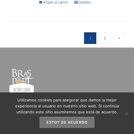
Añadir al carrito
Detalles
1
2
Utilizamos cookies para asegurar que damos la mejor
Ctra. Cartagena – Alicante, km 85
experiencia al usuario en nuestro sitio web. Si continúa
03130 Santa Pola - Alicante
utilizando este sitio asumiremos que está de acuerdo.
Teléfono
+34 965 41 33 47
ESTOY DE ACUERDO
info@brasdelport.com
WhatsApp