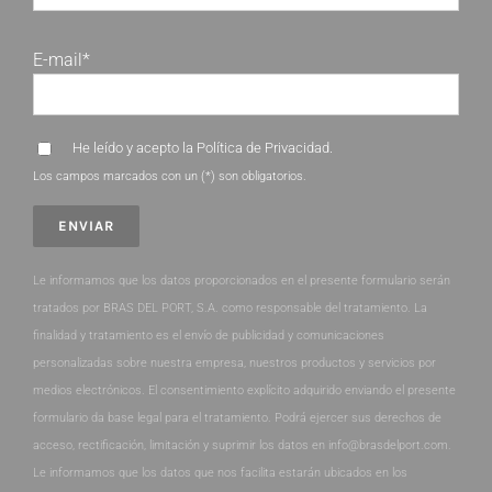
E-mail*
He leído y acepto la
Política de Privacidad
.
Los campos marcados con un (*) son obligatorios.
Le informamos que los datos proporcionados en el presente formulario serán
tratados por BRAS DEL PORT, S.A. como responsable del tratamiento. La
finalidad y tratamiento es el envío de publicidad y comunicaciones
personalizadas sobre nuestra empresa, nuestros productos y servicios por
medios electrónicos. El consentimiento explícito adquirido enviando el presente
formulario da base legal para el tratamiento. Podrá ejercer sus derechos de
acceso, rectificación, limitación y suprimir los datos en info@brasdelport.com.
Le informamos que los datos que nos facilita estarán ubicados en los