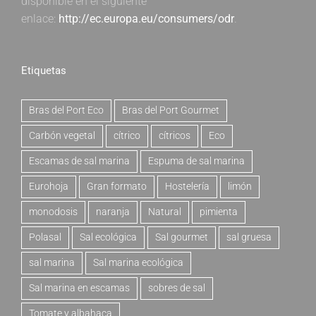
disponible en el siguiente
enlace:
http://ec.europa.eu/consumers/odr
.
Etiquetas
Bras del Port Eco
Bras del Port Gourmet
Carbón vegetal
cítrico
cítricos
Eco
Escamas de sal marina
Espuma de sal marina
Eurohoja
Gran formato
Hostelería
limón
monodosis
naranja
Natural
pimienta
Polasal
Sal ecológica
Sal gourmet
sal gruesa
sal marina
Sal marina ecológica
Sal marina en escamas
sobres de sal
Tomate y albahaca