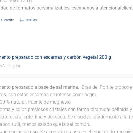
eso neto: 125 g
lidad de formatos personalizables, escríbanos a atencionalclie
al carrito
Detalles
ento preparado con escamas y carbón vegetal 200 g
IVA incluido)
ento preparado a base de sal marina.
Bras del Port te propone 
atos. con estas escamas de intenso color negro.
00 % natural. Fuente de magnesio.
orma y color: preciosos cristales con forma piramidal definida y t
extura: crujiente, fina y delicada. Se disuelve rápidamente a la 
abor: sutil, menos salado que la sal común.
ugerencias de uso: Se aconseja su uso en el emplatado, rompi