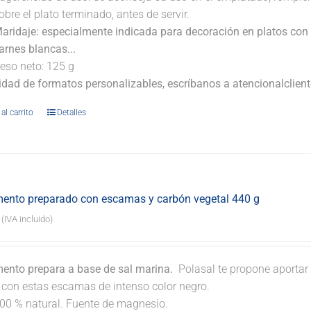
obre el plato terminado, antes de servir.
aridaje: especialmente indicada para decoración en platos con 
arnes blancas...
eso neto: 125 g
lidad de formatos personalizables, escríbanos a atencionalclie
al carrito
Detalles
ento preparado con escamas y carbón vegetal 440 g
(IVA incluido)
ento prepara a base de sal marina.
Polasal te propone aportar 
. con estas escamas de intenso color negro.
00 % natural. Fuente de magnesio.