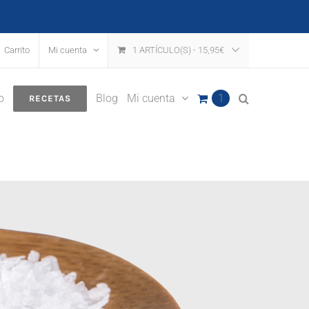
escartar
Carrito
Mi cuenta
1 ARTÍCULO(S)
-
15,95
€
o
Blog
Mi cuenta
1
RECETAS