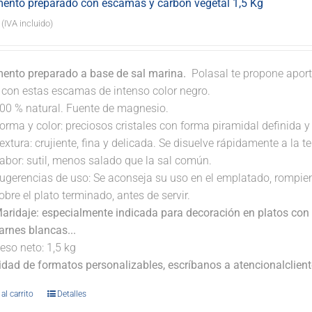
ento preparado con escamas y carbón vegetal 1,5 Kg
(IVA incluido)
ento preparado a base de sal marina.
Polasal te propone aport
. con estas escamas de intenso color negro.
00 % natural. Fuente de magnesio.
orma y color: preciosos cristales con forma piramidal definida y t
extura: crujiente, fina y delicada. Se disuelve rápidamente a la 
abor: sutil, menos salado que la sal común.
ugerencias de uso: Se aconseja su uso en el emplatado, rompi
obre el plato terminado, antes de servir.
aridaje: especialmente indicada para decoración en platos con 
arnes blancas...
eso neto: 1,5 kg
lidad de formatos personalizables, escríbanos a atencionalclie
al carrito
Detalles