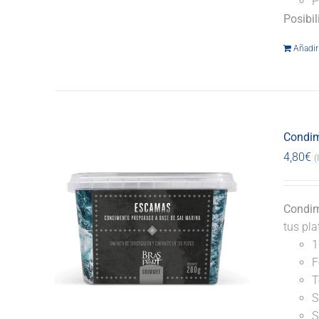
P
Posibi
Añadir 
Condim
4,80
€
(
Condim
tus pl
1
F
T
S
S