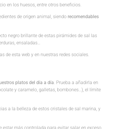
cio en los huesos, entre otros beneficios.
edientes de origen animal, siendo
recomendables
ecto negro brillante de estas pirámides de sal las
verduras, ensaladas…
as de esta web y en nuestras redes sociales.
estros platos del día a día
. Prueba a añadirla en
ocolate y caramelo, galletas, bombones…), el límite
as a la belleza de estos cristales de sal marina, y
e estar más controlada para evitar salar en exceso.