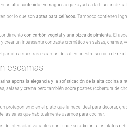
een un
alto contenido en magnesio
que ayuda a la fijación de cal
ten por lo que son
aptas para celíacos
. Tampoco contienen ingr
condimento
con carbón vegetal y una pizca de pimienta
. El asp
 y crear un interesante contraste cromático en salsas, cremas, 
 partido a nuestras escamas de sal en nuestro sección de recet
l en escamas
ina aporta la elegancia y la sofisticación de la alta cocina a nu
stas, salsas y crema pero también sobre postres (cobertura de ch
 un protagonismo en el plato que la hace ideal para decorar, graci
a de las sales que habitualmente usamos para cocinar.
s de intensidad variables por lo que su adición a los platos deb