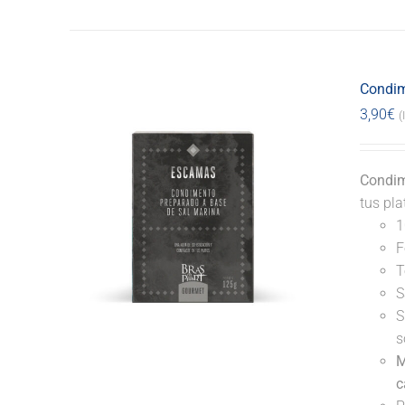
Condim
3,90
€
(
Condim
tus pl
1
F
T
S
S
s
M
c