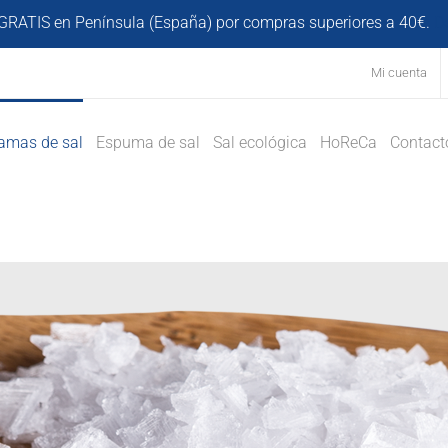
GRATIS en Península (España) por compras superiores a 40€.
D
Mi cuenta
amas de sal
Espuma de sal
Sal ecológica
HoReCa
Contact