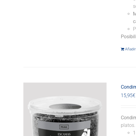
s
M
c
P
Posibi
Añadir 
Condim
15,95
€
Condim
platos
1