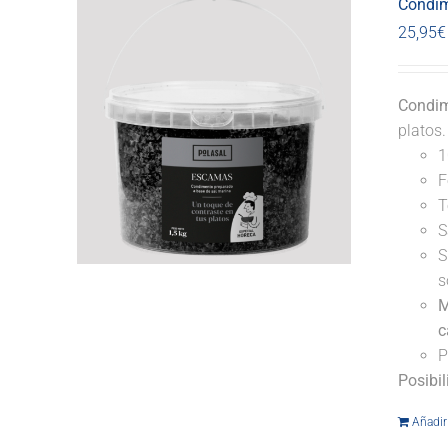
Condim
25,95
€
Condim
platos
1
F
T
S
S
s
M
c
P
Posibi
Añadir 