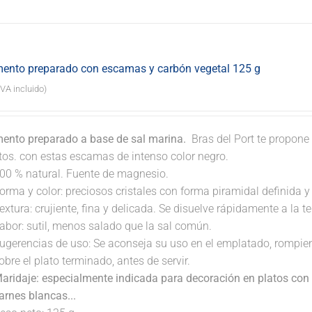
ento preparado con escamas y carbón vegetal 125 g
IVA incluido)
ento preparado a base de sal marina.
Bras del Port te propone 
atos. con estas escamas de intenso color negro.
00 % natural. Fuente de magnesio.
orma y color: preciosos cristales con forma piramidal definida y t
extura: crujiente, fina y delicada. Se disuelve rápidamente a la 
abor: sutil, menos salado que la sal común.
ugerencias de uso: Se aconseja su uso en el emplatado, rompi
obre el plato terminado, antes de servir.
aridaje: especialmente indicada para decoración en platos con 
arnes blancas...