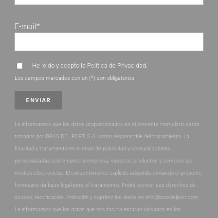
E-mail*
He leído y acepto la
Política de Privacidad
.
Los campos marcados con un (*) son obligatorios.
Le informamos que los datos proporcionados en el presente formulario serán
tratados por BRAS DEL PORT, S.A. como responsable del tratamiento. La
finalidad y tratamiento es el envío de publicidad y comunicaciones
personalizadas sobre nuestra empresa, nuestros productos y servicios por
medios electrónicos. El consentimiento explícito adquirido enviando el presente
formulario da base legal para el tratamiento. Podrá ejercer sus derechos de
acceso, rectificación, limitación y suprimir los datos en info@brasdelport.com.
Le informamos que los datos que nos facilita estarán ubicados en los