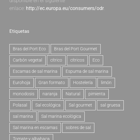
disponible en el siguiente
enlace:
http://ec.europa.eu/consumers/odr
.
Etiquetas
Bras del Port Eco
Bras del Port Gourmet
Carbón vegetal
cítrico
cítricos
Eco
Escamas de sal marina
Espuma de sal marina
Eurohoja
Gran formato
Hostelería
limón
monodosis
naranja
Natural
pimienta
Polasal
Sal ecológica
Sal gourmet
sal gruesa
sal marina
Sal marina ecológica
Sal marina en escamas
sobres de sal
Tomate y albahaca