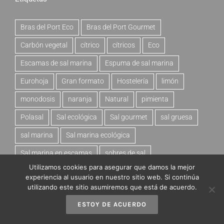
Bras del Port Eco
Bras del Port Gourmet
Carbón vegetal
cítrico
cítricos
Eco
Escamas de sal marina
Espuma de sal marina
Eurohoja
Gran formato
Hostelería
limón
monodosis
naranja
Natural
pimienta
Polasal
Sal ecológica
Sal gourmet
sal gruesa
sal marina
Sal marina ecológica
Sal marina en escamas
sobres de sal
Utilizamos cookies para asegurar que damos la mejor
Tomate y albahaca
experiencia al usuario en nuestro sitio web. Si continúa
utilizando este sitio asumiremos que está de acuerdo.
ESTOY DE ACUERDO