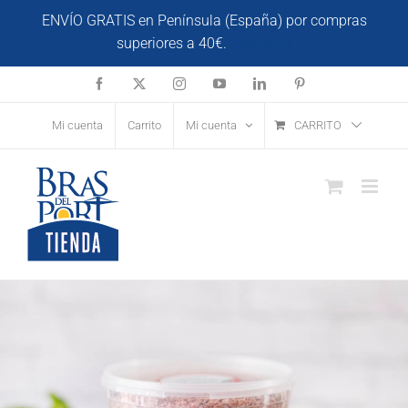
Saltar
ENVÍO GRATIS en Península (España) por compras
al
superiores a 40€.
Descartar
contenido
Facebook
X
Instagram
YouTube
LinkedIn
Pinterest
Mi cuenta
Carrito
Mi cuenta
CARRITO