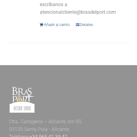
escríbanos a
atencionalcliente@brasdelport.com
Añadir al carrito
Detalles
Ctra. Cartagena – Alicante, km 85
03130 Santa Pola - Alicante
Teléfono
+34 965 41 33 47