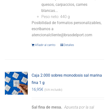
quesos, carpaccios, carnes
blancas...
Peso neto: 440 g
Posibilidad de formatos personalizables,
escríbanos a
atencionalcliente@brasdelport.com
Añadir al carrito
Detalles
Caja 2.000 sobres monodosis sal marina
fina 1 g
16,95
€
(IVA incluido)
Sal fina de mesa.
Apuesta por la sal