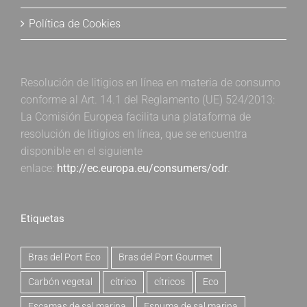
Política de Cookies
Resolución de litigios en línea en materia de consumo
conforme al Art. 14.1 del Reglamento (UE) 524/2013:
La Comisión Europea facilita una plataforma de
resolución de litigios en línea, que se encuentra
disponible en el siguiente
enlace:
http://ec.europa.eu/consumers/odr
.
Etiquetas
Bras del Port Eco
Bras del Port Gourmet
Carbón vegetal
cítrico
cítricos
Eco
Escamas de sal marina
Espuma de sal marina