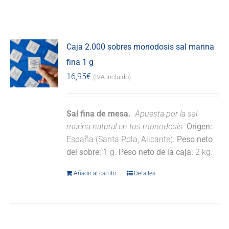
Caja 2.000 sobres monodosis sal marina
fina 1 g
16,95
€
(IVA incluido)
Sal fina de mesa.
Apuesta por la sal
marina natural en tus monodosis.
Origen:
España (Santa Pola, Alicante).
Peso neto
del sobre:
1 g.
Peso neto de la caja:
2 kg.
Añadir al carrito
Detalles