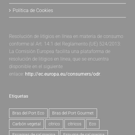
Política de Cookies
Resolución de litigios en línea en materia de consumo
conforme al Art. 14.1 del Reglamento (UE) 524/2013:
La Comisión Europea facilita una plataforma de
resolución de litigios en línea, que se encuentra
disponible en el siguiente
enlace:
http://ec.europa.eu/consumers/odr
.
Etiquetas
Bras del Port Eco
Bras del Port Gourmet
Carbón vegetal
cítrico
cítricos
Eco
Escamas de sal marina
Espuma de sal marina