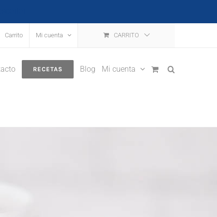
escartar
Carrito
Mi cuenta
CARRITO
acto
Blog
Mi cuenta
RECETAS