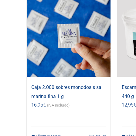
Caja 2.000 sobres monodosis sal
Escama
marina fina 1 g
440 g
16,95
€
12,95
(IVA incluido)