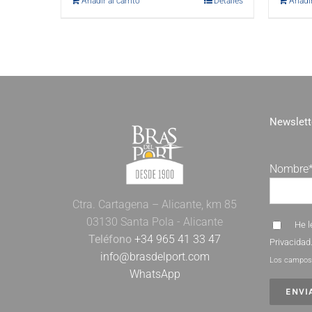
Añadir al carrito
Detalles
Añadir
Newslett
Nombre
Ctra. Cartagena – Alicante, km 85
03130 Santa Pola - Alicante
He l
Teléfono
+34 965 41 33 47
Privacidad
info@brasdelport.com
Los campos 
WhatsApp