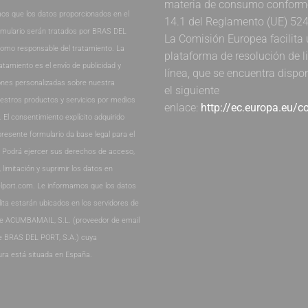
materia de consumo conforme 
os que los datos proporcionados en el
14.1 del Reglamento (UE) 52
rmulario serán tratados por BRAS DEL
La Comisión Europea facilita
como responsable del tratamiento. La
plataforma de resolución de li
ratamiento es el envío de publicidad y
línea, que se encuentra dispo
nes personalizadas sobre nuestra
el siguiente
estros productos y servicios por medios
enlace:
http://ec.europa.eu/
. El consentimiento explícito adquirido
presente formulario da base legal para el
. Podrá ejercer sus derechos de acceso,
, limitación y suprimir los datos en
lport.com. Le informamos que los datos
lita estarán ubicados en los servidores de
de ACUMBAMAIL, S.L. (proveedor de email
e BRAS DEL PORT, S.A.) cuya
ura está situada en España.