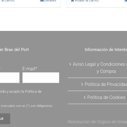
 al carrito
Detalles
Añadir al carrito
er Bras del Port
Información de Interé
Aviso Legal y Condiciones
*
E-mail*
y Compra
Política de Privacida
eído y acepto la
Política de
Política de Cookies
.
marcados con un (*) son obligatorios.
Resolución de litigios en líne