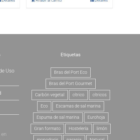
Detalles
Añadir al carrito
Detalles
s
Etiquetas
 de Uso
Bras del Port Eco
Bras del Port Gourmet
d
Carbón vegetal
cítrico
cítricos
Eco
Escamas de sal marina
Espuma de sal marina
Eurohoja
Gran formato
Hostelería
limón
a en
monodosis
naranja
Natural