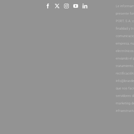
Le informam
presente fo
PORT, S.A. 
finalidad y t
comunicacio
empresa, nu
electrónicos
enviando el 
tratamiento
rectificación
info@brasde
que nos faci
servidores 
marketing d
infraestruct