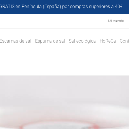
GRATIS en Península (España) por compras superiores a 40€.
D
Mi cuenta
Escamas de sal
Espuma de sal
Sal ecológica
HoReCa
Cont