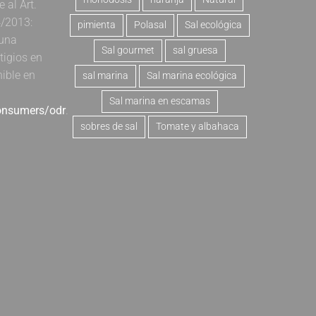
al Art.
4/2013:
pimienta
Polasal
Sal ecológica
 una
Sal gourmet
sal gruesa
tigios en
nible en
sal marina
Sal marina ecológica
Sal marina en escamas
consumers/odr
.
sobres de sal
Tomate y albahaca