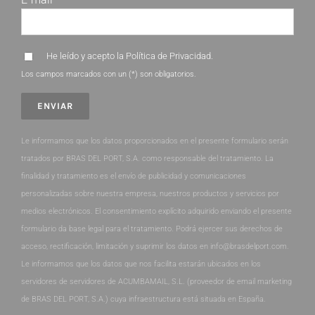
He leído y acepto la
Política de Privacidad
.
Los campos marcados con un (*) son obligatorios.
Le informamos que los datos proporcionados en el presente formulario serán
tratados por BRAS DEL PORT, S.A. como responsable del tratamiento. La
finalidad y tratamiento es el envío de publicidad y comunicaciones
personalizadas sobre nuestra empresa, nuestros productos y servicios por
medios electrónicos. El consentimiento explícito adquirido enviando el presente
formulario da base legal para el tratamiento. Podrá ejercer sus derechos de
acceso, rectificación, limitación y suprimir los datos en info@brasdelport.com.
Le informamos que los datos que nos facilita estarán ubicados en los
servidores de servidores de ACUMBAMAIL, S.L. (proveedor de email marketing
de BRAS DEL PORT, S.A.) cuya infraestructura está situada en España.