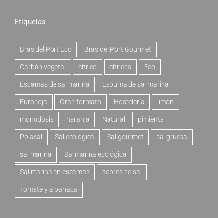
Etiquetas
Bras del Port Eco
Bras del Port Gourmet
Carbón vegetal
cítrico
cítricos
Eco
Escamas de sal marina
Espuma de sal marina
Eurohoja
Gran formato
Hostelería
limón
monodosis
naranja
Natural
pimienta
Polasal
Sal ecológica
Sal gourmet
sal gruesa
sal marina
Sal marina ecológica
Sal marina en escamas
sobres de sal
Tomate y albahaca