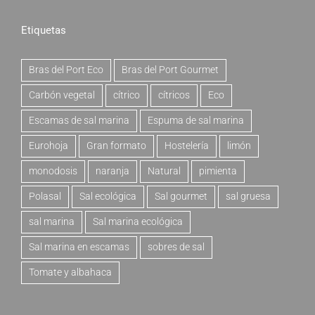
Etiquetas
Bras del Port Eco
Bras del Port Gourmet
Carbón vegetal
cítrico
cítricos
Eco
Escamas de sal marina
Espuma de sal marina
Eurohoja
Gran formato
Hostelería
limón
monodosis
naranja
Natural
pimienta
Polasal
Sal ecológica
Sal gourmet
sal gruesa
sal marina
Sal marina ecológica
Sal marina en escamas
sobres de sal
Tomate y albahaca