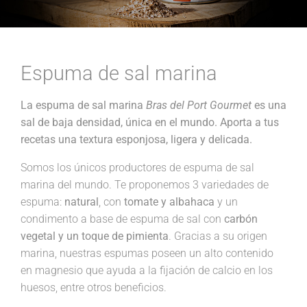
Espuma de sal marina
La espuma de sal marina
Bras del Port Gourmet
es una
sal de baja densidad, única en el mundo. Aporta a tus
recetas una textura esponjosa, ligera y delicada.
Somos los únicos productores de espuma de sal
marina del mundo. Te proponemos 3 variedades de
espuma:
natural
, con
tomate y albahaca
y un
condimento a base de espuma de sal con
carbón
vegetal y un toque de pimienta
. Gracias a su origen
marina, nuestras espumas poseen un alto contenido
en magnesio que ayuda a la fijación de calcio en los
huesos, entre otros beneficios.