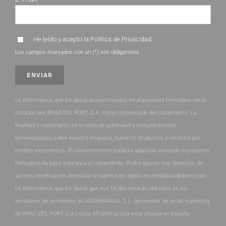
He leído y acepto la
Política de Privacidad
.
Los campos marcados con un (*) son obligatorios.
Le informamos que los datos proporcionados en el presente formulario serán
tratados por BRAS DEL PORT, S.A. como responsable del tratamiento. La
finalidad y tratamiento es el envío de publicidad y comunicaciones
personalizadas sobre nuestra empresa, nuestros productos y servicios por
medios electrónicos. El consentimiento explícito adquirido enviando el presente
formulario da base legal para el tratamiento. Podrá ejercer sus derechos de
acceso, rectificación, limitación y suprimir los datos en info@brasdelport.com.
Le informamos que los datos que nos facilita estarán ubicados en los
servidores de servidores de ACUMBAMAIL, S.L. (proveedor de email marketing
de BRAS DEL PORT, S.A.) cuya infraestructura está situada en España.