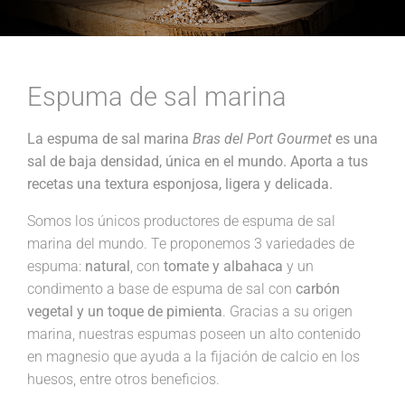
Espuma de sal marina
La espuma de sal marina
Bras del Port Gourmet
es una
sal de baja densidad, única en el mundo. Aporta a tus
recetas una textura esponjosa, ligera y delicada.
Somos los únicos productores de espuma de sal
marina del mundo. Te proponemos 3 variedades de
espuma:
natural
, con
tomate y albahaca
y un
condimento a base de espuma de sal con
carbón
vegetal y un toque de pimienta
. Gracias a su origen
marina, nuestras espumas poseen un alto contenido
en magnesio que ayuda a la fijación de calcio en los
huesos, entre otros beneficios.