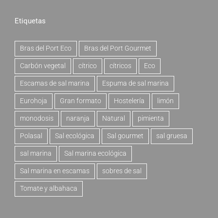
Etiquetas
Bras del Port Eco
Bras del Port Gourmet
Carbón vegetal
cítrico
cítricos
Eco
Escamas de sal marina
Espuma de sal marina
Eurohoja
Gran formato
Hostelería
limón
monodosis
naranja
Natural
pimienta
Polasal
Sal ecológica
Sal gourmet
sal gruesa
sal marina
Sal marina ecológica
Sal marina en escamas
sobres de sal
Tomate y albahaca