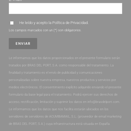
He leído y acepto la
Política de Privacidad
.
Los campos marcados con un (*) son obligatorios.
Le informamos que los datos proporcionados en el presente formulario serán
tratados por BRAS DEL PORT, S.A. como responsable del tratamiento. La
finalidad y tratamiento es el envío de publicidad y comunicaciones
personalizadas sobre nuestra empresa, nuestros productos y servicios por
medios electrónicos. El consentimiento explícito adquirido enviando el presente
formulario da base legal para el tratamiento. Podrá ejercer sus derechos de
acceso, rectificación, limitación y suprimir los datos en info@brasdelport.com.
Le informamos que los datos que nos facilita estarán ubicados en los
servidores de servidores de ACUMBAMAIL, S.L. (proveedor de email marketing
de BRAS DEL PORT, S.A.) cuya infraestructura está situada en España.