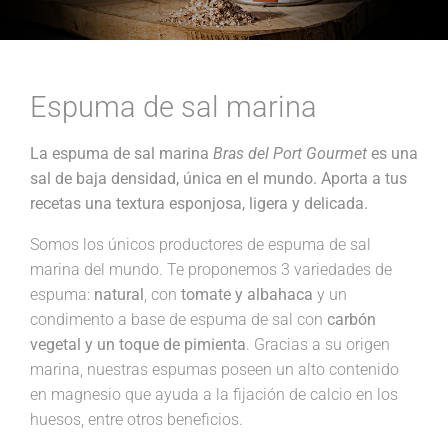
Espuma de sal marina
La espuma de sal marina
Bras del Port Gourmet
es una
sal de baja densidad, única en el mundo. Aporta a tus
recetas una textura esponjosa, ligera y delicada.
Somos los únicos productores de espuma de sal
marina del mundo. Te proponemos 3 variedades de
espuma:
natural
, con
tomate y albahaca
y un
condimento a base de espuma de sal con
carbón
vegetal y un toque de pimienta
. Gracias a su origen
marina, nuestras espumas poseen un alto contenido
en magnesio que ayuda a la fijación de calcio en los
huesos, entre otros beneficios.