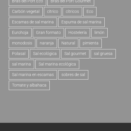
Bras del Port Eco
Bras del Port Gourmet
Carbón vegetal
cítrico
cítricos
Eco
Escamas de sal marina
Espuma de sal marina
Eurohoja
Gran formato
Hostelería
limón
monodosis
naranja
Natural
pimienta
Polasal
Sal ecológica
Sal gourmet
sal gruesa
sal marina
Sal marina ecológica
Sal marina en escamas
sobres de sal
Tomate y albahaca