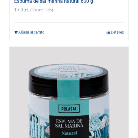
Espuma de sal marina natural 600 g
17,95
€
(IVA incluido)
Añadir al carrito
Detalles