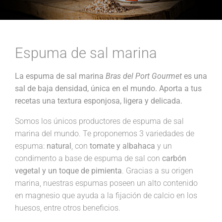
Espuma de sal marina
La espuma de sal marina
Bras del Port Gourmet
es una
sal de baja densidad, única en el mundo. Aporta a tus
recetas una textura esponjosa, ligera y delicada.
Somos los únicos productores de espuma de sal
marina del mundo. Te proponemos 3 variedades de
espuma:
natural
, con
tomate y albahaca
y un
condimento a base de espuma de sal con
carbón
vegetal y un toque de pimienta
. Gracias a su origen
marina, nuestras espumas poseen un alto contenido
en magnesio que ayuda a la fijación de calcio en los
huesos, entre otros beneficios.