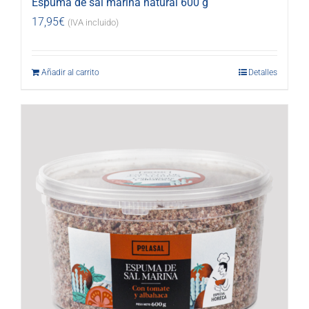
Espuma de sal marina natural 600 g
17,95
€
(IVA incluido)
Añadir al carrito
Detalles