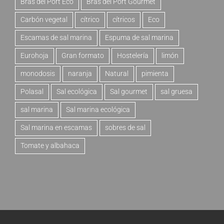
Bras del Port Eco
Bras del Port Gourmet
Carbón vegetal
cítrico
cítricos
Eco
Escamas de sal marina
Espuma de sal marina
Eurohoja
Gran formato
Hostelería
limón
monodosis
naranja
Natural
pimienta
Polasal
Sal ecológica
Sal gourmet
sal gruesa
sal marina
Sal marina ecológica
Sal marina en escamas
sobres de sal
Tomate y albahaca