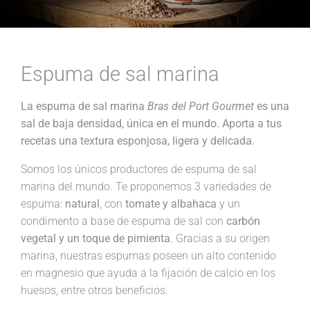
Espuma de sal marina
La espuma de sal marina
Bras del Port Gourmet
es una
sal de baja densidad, única en el mundo. Aporta a tus
recetas una textura esponjosa, ligera y delicada.
Somos los únicos productores de espuma de sal
marina del mundo. Te proponemos 3 variedades de
espuma:
natural
, con
tomate y albahaca
y un
condimento a base de espuma de sal con
carbón
vegetal y un toque de pimienta
. Gracias a su origen
marina, nuestras espumas poseen un alto contenido
en magnesio que ayuda a la fijación de calcio en los
huesos, entre otros beneficios.