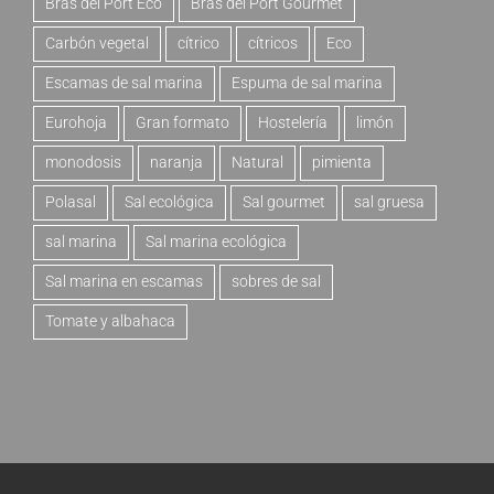
Bras del Port Eco
Bras del Port Gourmet
Carbón vegetal
cítrico
cítricos
Eco
Escamas de sal marina
Espuma de sal marina
Eurohoja
Gran formato
Hostelería
limón
monodosis
naranja
Natural
pimienta
Polasal
Sal ecológica
Sal gourmet
sal gruesa
sal marina
Sal marina ecológica
Sal marina en escamas
sobres de sal
Tomate y albahaca