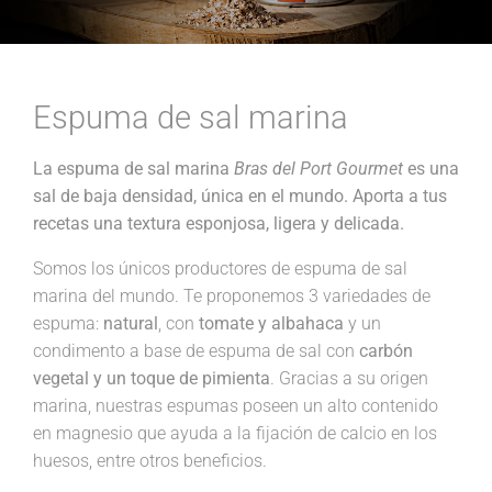
Espuma de sal marina
La espuma de sal marina
Bras del Port Gourmet
es una
sal de baja densidad, única en el mundo. Aporta a tus
recetas una textura esponjosa, ligera y delicada.
Somos los únicos productores de espuma de sal
marina del mundo. Te proponemos 3 variedades de
espuma:
natural
, con
tomate y albahaca
y un
condimento a base de espuma de sal con
carbón
vegetal y un toque de pimienta
. Gracias a su origen
marina, nuestras espumas poseen un alto contenido
en magnesio que ayuda a la fijación de calcio en los
huesos, entre otros beneficios.