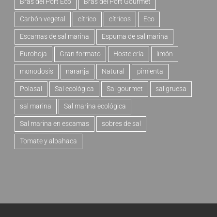
Bras del Port Eco
Bras del Port Gourmet
Carbón vegetal
cítrico
cítricos
Eco
Escamas de sal marina
Espuma de sal marina
Eurohoja
Gran formato
Hostelería
limón
monodosis
naranja
Natural
pimienta
Polasal
Sal ecológica
Sal gourmet
sal gruesa
sal marina
Sal marina ecológica
Sal marina en escamas
sobres de sal
Tomate y albahaca