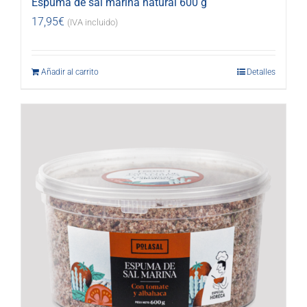
Espuma de sal marina natural 600 g
17,95
€
(IVA incluido)
Añadir al carrito
Detalles