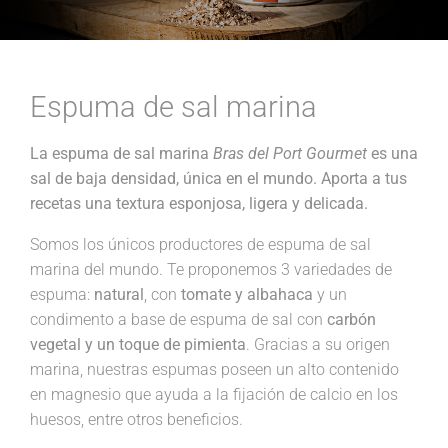
Espuma de sal marina
La espuma de sal marina
Bras del Port Gourmet
es una
sal de baja densidad, única en el mundo. Aporta a tus
recetas una textura esponjosa, ligera y delicada.
Somos los únicos productores de espuma de sal
marina del mundo. Te proponemos 3 variedades de
espuma:
natural
, con
tomate y albahaca
y un
condimento a base de espuma de sal con
carbón
vegetal y un toque de pimienta
. Gracias a su origen
marina, nuestras espumas poseen un alto contenido
en magnesio que ayuda a la fijación de calcio en los
huesos, entre otros beneficios.