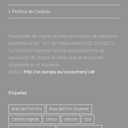
Política de Cookies
Resolución de litigios en línea en materia de consumo
conforme al Art. 14.1 del Reglamento (UE) 524/2013:
La Comisión Europea facilita una plataforma de
resolución de litigios en línea, que se encuentra
disponible en el siguiente
enlace:
http://ec.europa.eu/consumers/odr
.
Etiquetas
Bras del Port Eco
Bras del Port Gourmet
Carbón vegetal
cítrico
cítricos
Eco