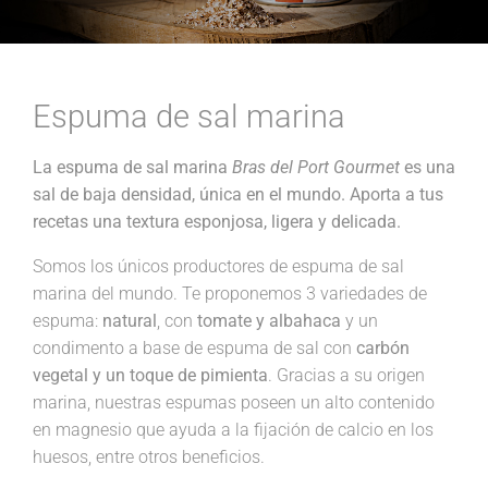
Espuma de sal marina
La espuma de sal marina
Bras del Port Gourmet
es una
sal de baja densidad, única en el mundo. Aporta a tus
recetas una textura esponjosa, ligera y delicada.
Somos los únicos productores de espuma de sal
marina del mundo. Te proponemos 3 variedades de
espuma:
natural
, con
tomate y albahaca
y un
condimento a base de espuma de sal con
carbón
vegetal y un toque de pimienta
. Gracias a su origen
marina, nuestras espumas poseen un alto contenido
en magnesio que ayuda a la fijación de calcio en los
huesos, entre otros beneficios.