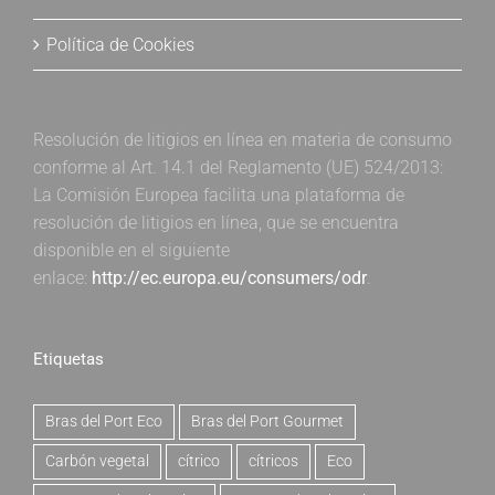
Política de Cookies
Resolución de litigios en línea en materia de consumo
conforme al Art. 14.1 del Reglamento (UE) 524/2013:
La Comisión Europea facilita una plataforma de
resolución de litigios en línea, que se encuentra
disponible en el siguiente
enlace:
http://ec.europa.eu/consumers/odr
.
Etiquetas
Bras del Port Eco
Bras del Port Gourmet
Carbón vegetal
cítrico
cítricos
Eco