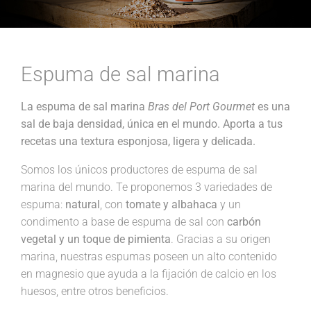
Espuma de sal marina
La espuma de sal marina
Bras del Port Gourmet
es una
sal de baja densidad, única en el mundo. Aporta a tus
recetas una textura esponjosa, ligera y delicada.
Somos los únicos productores de espuma de sal
marina del mundo. Te proponemos 3 variedades de
espuma:
natural
, con
tomate y albahaca
y un
condimento a base de espuma de sal con
carbón
vegetal y un toque de pimienta
. Gracias a su origen
marina, nuestras espumas poseen un alto contenido
en magnesio que ayuda a la fijación de calcio en los
huesos, entre otros beneficios.