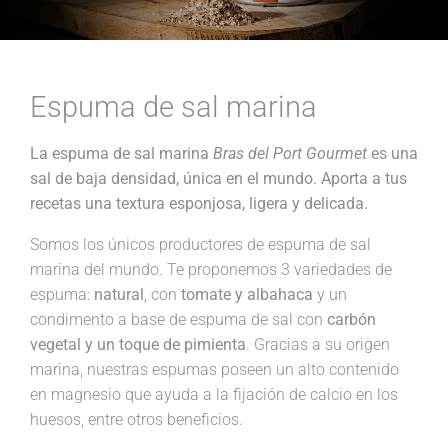
Espuma de sal marina
La espuma de sal marina
Bras del Port Gourmet
es una
sal de baja densidad, única en el mundo. Aporta a tus
recetas una textura esponjosa, ligera y delicada.
Somos los únicos productores de espuma de sal
marina del mundo. Te proponemos 3 variedades de
espuma:
natural
, con
tomate y albahaca
y un
condimento a base de espuma de sal con
carbón
vegetal y un toque de pimienta
. Gracias a su origen
marina, nuestras espumas poseen un alto contenido
en magnesio que ayuda a la fijación de calcio en los
huesos, entre otros beneficios.