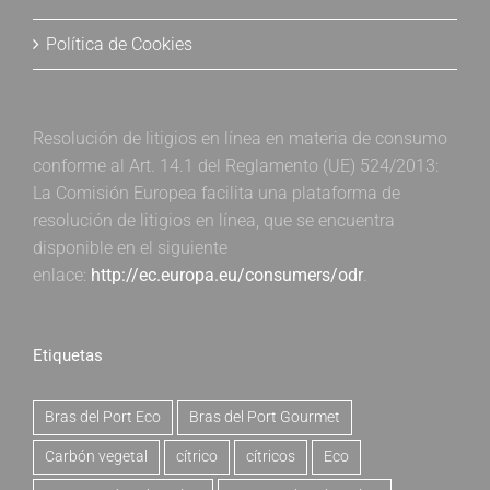
Política de Cookies
Resolución de litigios en línea en materia de consumo
conforme al Art. 14.1 del Reglamento (UE) 524/2013:
La Comisión Europea facilita una plataforma de
resolución de litigios en línea, que se encuentra
disponible en el siguiente
enlace:
http://ec.europa.eu/consumers/odr
.
Etiquetas
Bras del Port Eco
Bras del Port Gourmet
Carbón vegetal
cítrico
cítricos
Eco