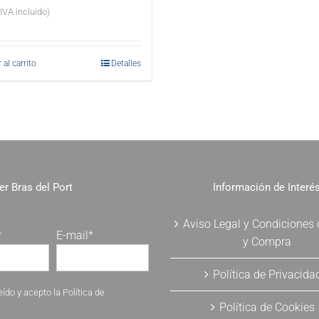
(IVA incluido)
 al carrito
Detalles
er Bras del Port
Información de Interé
Aviso Legal y Condiciones
*
E-mail*
y Compra
Política de Privacida
eído y acepto la
Política de
Política de Cookies
.