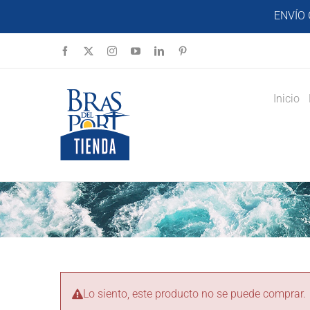
Saltar
ENVÍO 
al
contenido
Facebook
X
Instagram
YouTube
LinkedIn
Pinterest
Inicio
Lo siento, este producto no se puede comprar.