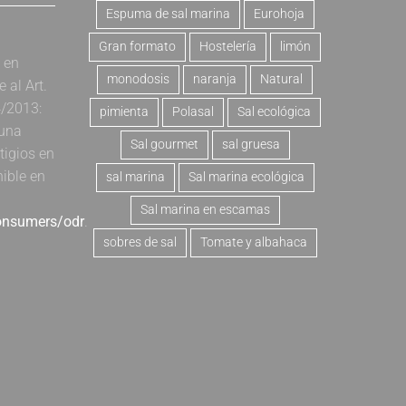
Espuma de sal marina
Eurohoja
Gran formato
Hostelería
limón
a en
monodosis
naranja
Natural
al Art.
4/2013:
pimienta
Polasal
Sal ecológica
 una
Sal gourmet
sal gruesa
tigios en
nible en
sal marina
Sal marina ecológica
Sal marina en escamas
consumers/odr
.
sobres de sal
Tomate y albahaca