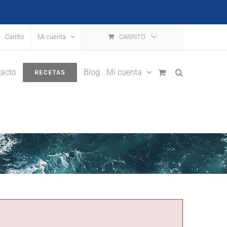
escartar
Carrito
Mi cuenta
CARRITO
acto
Blog
Mi cuenta
RECETAS