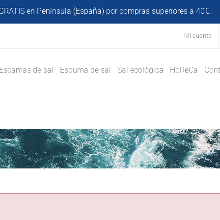
GRATIS en Península (España) por compras superiores a 40€.
D
Mi cuenta
Escamas de sal
Espuma de sal
Sal ecológica
HoReCa
Cont