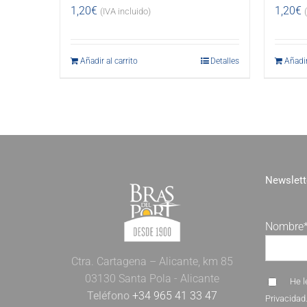
1,20
€
1,20
€
(IVA incluido)
Añadir al carrito
Detalles
Añadir
Newslett
Nombre
Ctra. Cartagena – Alicante, km 85
03130 Santa Pola - Alicante
He l
Teléfono
+34 965 41 33 47
Privacidad