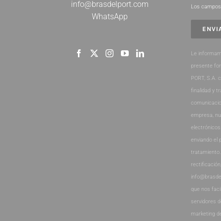
info@brasdelport.com
Los campos 
WhatsApp
Le informam
presente fo
PORT, S.A. 
finalidad y t
comunicacio
empresa, nu
electrónicos
enviando el 
tratamiento
rectificación
info@brasde
que nos faci
servidores 
marketing d