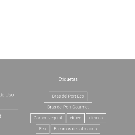
s
Etiquetas
 de Uso
Bras del Port Eco
Bras del Port Gourmet
d
Carbón vegetal
cítrico
cítricos
Eco
Escamas de sal marina