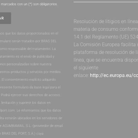
marcados con un (*) son obligatorios.
Resolución de litigios en líne
materia de consumo conforme 
os que los datos proporcionados en el
14.1 del Reglamento (UE) 52
rmulario serán tratados por BRAS DEL
La Comisión Europea facilita
como responsable del tratamiento. La
plataforma de resolución de li
ratamiento es el envío de publicidad y
línea, que se encuentra dispo
nes personalizadas sobre nuestra
el siguiente
estros productos y servicios por medios
enlace:
http://ec.europa.eu/
. El consentimiento explícito adquirido
presente formulario da base legal para el
. Podrá ejercer sus derechos de acceso,
, limitación y suprimir los datos en
lport.com. Le informamos que los datos
lita estarán ubicados en los servidores de
de ACUMBAMAIL, S.L. (proveedor de email
e BRAS DEL PORT, S.A.) cuya