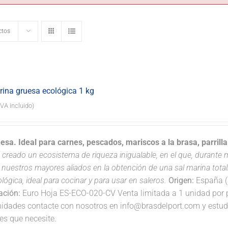
ctos
rina gruesa ecológica 1 kg
IVA incluido)
uesa. Ideal para carnes, pescados, mariscos a la brasa, parrill
 creado un ecosistema de riqueza inigualable, en el que, durante má
 nuestros mayores aliados en la obtención de una sal marina tota
ológica, ideal para cocinar y para usar en saleros.
Origen:
España (S
cación:
Euro Hoja ES-ECO-020-CV Venta limitada a 1 unidad por pe
idades contacte con nosotros en info@brasdelport.com y estudia
es que necesite.