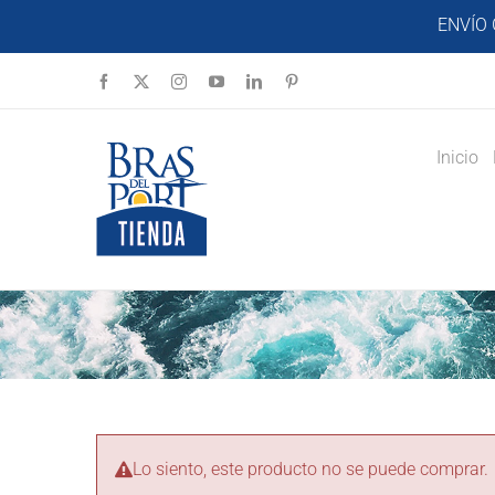
Saltar
ENVÍO 
al
contenido
Facebook
X
Instagram
YouTube
LinkedIn
Pinterest
Inicio
Lo siento, este producto no se puede comprar.