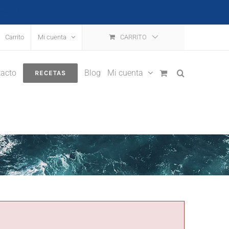
escartar
Carrito
Mi cuenta
CARRITO
acto
Blog
Mi cuenta
RECETAS