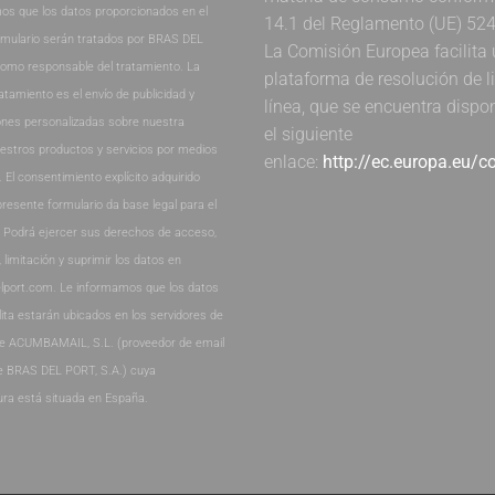
os que los datos proporcionados en el
14.1 del Reglamento (UE) 52
rmulario serán tratados por BRAS DEL
La Comisión Europea facilita
como responsable del tratamiento. La
plataforma de resolución de li
ratamiento es el envío de publicidad y
línea, que se encuentra dispo
nes personalizadas sobre nuestra
el siguiente
estros productos y servicios por medios
enlace:
http://ec.europa.eu/
. El consentimiento explícito adquirido
presente formulario da base legal para el
. Podrá ejercer sus derechos de acceso,
, limitación y suprimir los datos en
lport.com. Le informamos que los datos
lita estarán ubicados en los servidores de
de ACUMBAMAIL, S.L. (proveedor de email
e BRAS DEL PORT, S.A.) cuya
ura está situada en España.