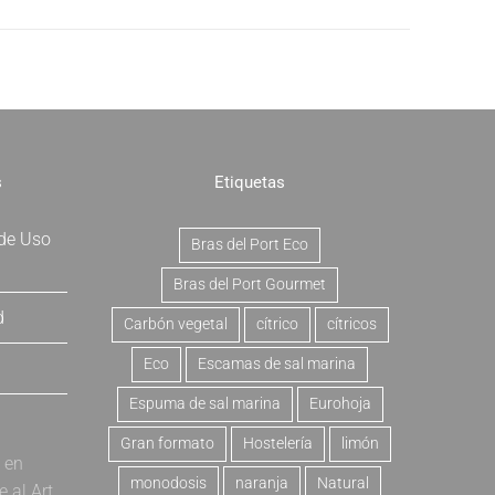
s
Etiquetas
 de Uso
Bras del Port Eco
Bras del Port Gourmet
d
Carbón vegetal
cítrico
cítricos
Eco
Escamas de sal marina
Espuma de sal marina
Eurohoja
Gran formato
Hostelería
limón
a en
monodosis
naranja
Natural
al Art.