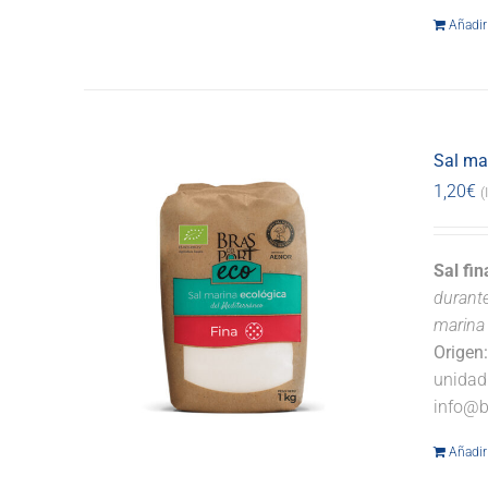
Añadir 
Sal ma
1,20
€
(
Sal fi
durante
marina 
Origen
unidad
info@b
Añadir 