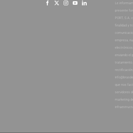
Le informam
presente fo
PORT, S.A. 
finalidad y t
comunicacio
empresa, nu
electrónicos
enviando el 
tratamiento
rectificación
info@brasde
que nos faci
servidores 
marketing d
infraestruct