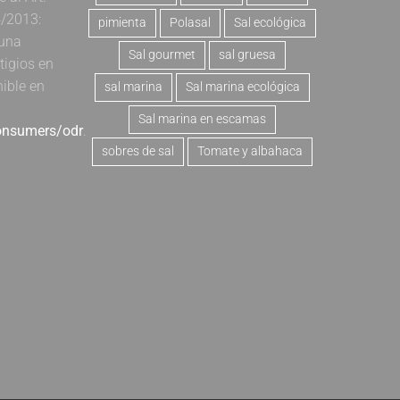
4/2013:
pimienta
Polasal
Sal ecológica
 una
Sal gourmet
sal gruesa
tigios en
nible en
sal marina
Sal marina ecológica
Sal marina en escamas
consumers/odr
.
sobres de sal
Tomate y albahaca