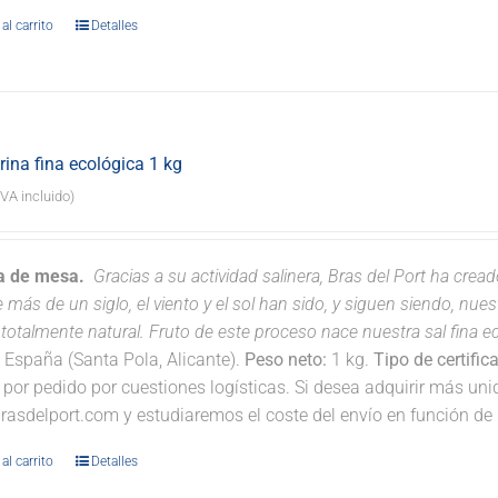
al carrito
Detalles
rina fina ecológica 1 kg
IVA incluido)
na de mesa.
Gracias a su actividad salinera, Bras del Port ha crea
 más de un siglo, el viento y el sol han sido, y siguen siendo, nu
totalmente natural. Fruto de este proceso nace nuestra sal fina eco
:
España (Santa Pola, Alicante).
Peso neto:
1 kg.
Tipo de certific
 por pedido por cuestiones logísticas. Si desea adquirir más un
rasdelport.com y estudiaremos el coste del envío en función de 
al carrito
Detalles