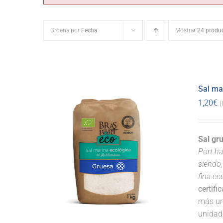
Ordena por
Fecha
Mostrar
24 produ
Sal ma
1,20
€
(
Sal gr
Port ha
siendo,
fina ec
certifi
más un
unidad