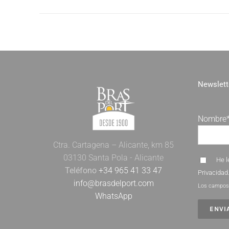
Newslett
Nombre
Ctra. Cartagena – Alicante, km 85
03130 Santa Pola - Alicante
He l
Teléfono
+34 965 41 33 47
Privacidad
info@brasdelport.com
Los campos 
WhatsApp