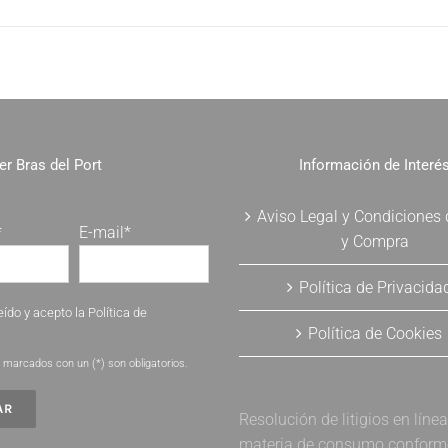
er Bras del Port
Información de Interé
Aviso Legal y Condiciones
*
E-mail*
y Compra
Política de Privacida
eído y acepto la
Política de
Política de Cookies
.
marcados con un (*) son obligatorios.
Resolución de litigios en líne
materia de consumo conforme 