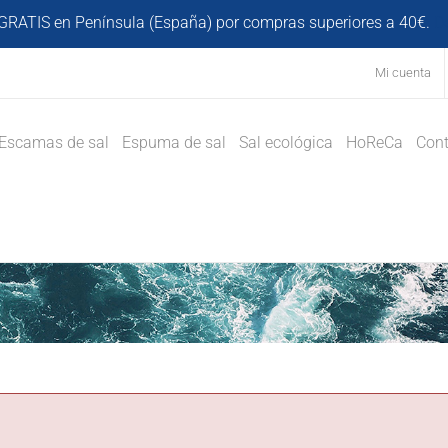
GRATIS en Península (España) por compras superiores a 40€.
D
Mi cuenta
Escamas de sal
Espuma de sal
Sal ecológica
HoReCa
Cont