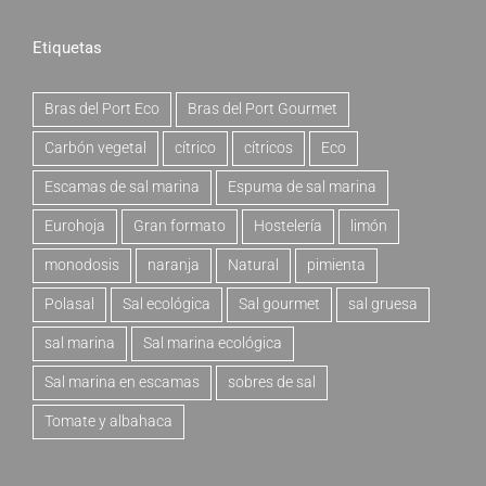
Etiquetas
Bras del Port Eco
Bras del Port Gourmet
Carbón vegetal
cítrico
cítricos
Eco
Escamas de sal marina
Espuma de sal marina
Eurohoja
Gran formato
Hostelería
limón
monodosis
naranja
Natural
pimienta
Polasal
Sal ecológica
Sal gourmet
sal gruesa
sal marina
Sal marina ecológica
Sal marina en escamas
sobres de sal
Tomate y albahaca