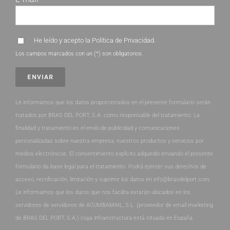
He leído y acepto la
Política de Privacidad
.
Los campos marcados con un (*) son obligatorios.
Le informamos que los datos proporcionados en el presente formulario serán
tratados por BRAS DEL PORT, S.A. como responsable del tratamiento. La
finalidad y tratamiento es el envío de publicidad y comunicaciones
personalizadas sobre nuestra empresa, nuestros productos y servicios por
medios electrónicos. El consentimiento explícito adquirido enviando el presente
formulario da base legal para el tratamiento. Podrá ejercer sus derechos de
acceso, rectificación, limitación y suprimir los datos en info@brasdelport.com.
Le informamos que los datos que nos facilita estarán ubicados en los
servidores de servidores de ACUMBAMAIL, S.L. (proveedor de email marketing
de BRAS DEL PORT, S.A.) cuya infraestructura está situada en España.