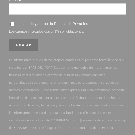
He leído y acepto la
Política de Privacidad
.
Los campos marcados con un (*) son obligatorios.
Le informamos que los datos proporcionados en el presente formulario serán
tratados por BRAS DEL PORT, S.A. como responsable del tratamiento. La
finalidad y tratamiento es el envío de publicidad y comunicaciones
personalizadas sobre nuestra empresa, nuestros productos y servicios por
medios electrónicos. El consentimiento explícito adquirido enviando el presente
formulario da base legal para el tratamiento. Podrá ejercer sus derechos de
acceso, rectificación, limitación y suprimir los datos en info@brasdelport.com.
Le informamos que los datos que nos facilita estarán ubicados en los
servidores de servidores de ACUMBAMAIL, S.L. (proveedor de email marketing
de BRAS DEL PORT, S.A.) cuya infraestructura está situada en España.