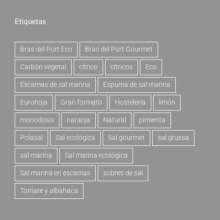
Etiquetas
Bras del Port Eco
Bras del Port Gourmet
Carbón vegetal
cítrico
cítricos
Eco
Escamas de sal marina
Espuma de sal marina
Eurohoja
Gran formato
Hostelería
limón
monodosis
naranja
Natural
pimienta
Polasal
Sal ecológica
Sal gourmet
sal gruesa
sal marina
Sal marina ecológica
Sal marina en escamas
sobres de sal
Tomate y albahaca